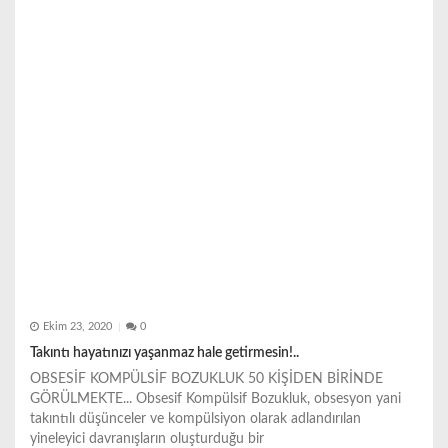
Ekim 23, 2020
0
Takıntı hayatınızı yaşanmaz hale getirmesin!..
OBSESİF KOMPÜLSİF BOZUKLUK 50 KİŞİDEN BİRİNDE
GÖRÜLMEKTE... Obsesif Kompülsif Bozukluk, obsesyon yani
takıntılı düşünceler ve kompülsiyon olarak adlandırılan
yineleyici davranışların oluşturduğu bir