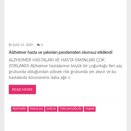
Eylül 21, 2020
0
Alzheimer hasta ve yakınları pandemiden olumsuz etkilendi
ALZHEIMER HASTALARI VE HASTA YAKINLARI ÇOK
ZORLANDI Alzheimer hastalarının büyük bir çoğunluğu ileri yaş
grubunda olduğundan yüksek risk grubunda yer alıyor ve bu
hastalarda koronavirüs daha ağır v
READ MORE
PSİKİYATRİ
PSİKOLOJİ
SAĞLIK
TOPLUM SAĞLIĞI
YAŞAM