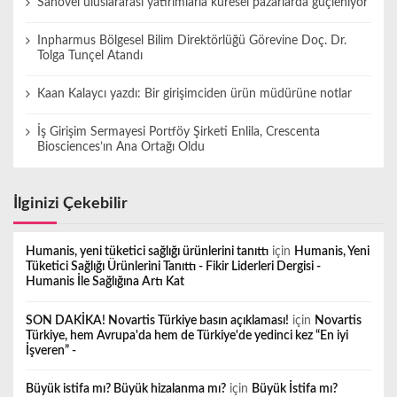
Sanovel uluslararası yatırımlarla küresel pazarlarda güçleniyor
Inpharmus Bölgesel Bilim Direktörlüğü Görevine Doç. Dr.
Tolga Tunçel Atandı
Kaan Kalaycı yazdı: Bir girişimciden ürün müdürüne notlar
İş Girişim Sermayesi Portföy Şirketi Enlila, Crescenta
Biosciences’ın Ana Ortağı Oldu
İlginizi Çekebilir
Humanis, yeni tüketici sağlığı ürünlerini tanıttı
için
Humanis, Yeni
Tüketici Sağlığı Ürünlerini Tanıttı - Fikir Liderleri Dergisi -
Humanis İle Sağlığına Artı Kat
SON DAKİKA! Novartis Türkiye basın açıklaması!
için
Novartis
Türkiye, hem Avrupa'da hem de Türkiye'de yedinci kez “En iyi
İşveren” -
Büyük istifa mı? Büyük hizalanma mı?
için
Büyük İstifa mı?