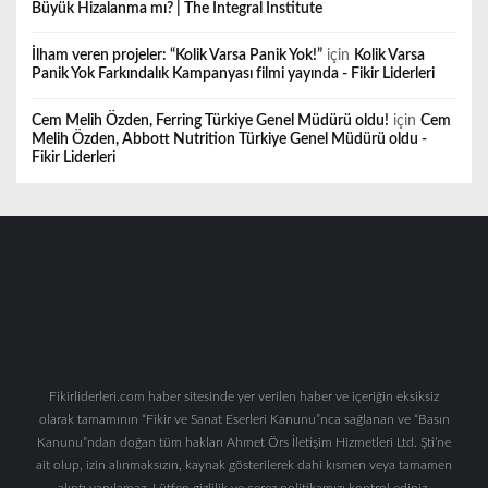
Büyük Hizalanma mı? | The Integral Institute
İlham veren projeler: “Kolik Varsa Panik Yok!”
için
Kolik Varsa
Panik Yok Farkındalık Kampanyası filmi yayında - Fikir Liderleri
Cem Melih Özden, Ferring Türkiye Genel Müdürü oldu!
için
Cem
Melih Özden, Abbott Nutrition Türkiye Genel Müdürü oldu -
Fikir Liderleri
Fikirliderleri.com haber sitesinde yer verilen haber ve içeriğin eksiksiz
olarak tamamının “Fikir ve Sanat Eserleri Kanunu”nca sağlanan ve “Basın
Kanunu”ndan doğan tüm hakları Ahmet Örs İletişim Hizmetleri Ltd. Şti’ne
ait olup, izin alınmaksızın, kaynak gösterilerek dahi kısmen veya tamamen