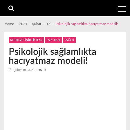
Skip
Skip
to
to
navigation
content
Home
2021
Şubat
18
Psikolojik sağlamlıkta hacıyatmaz modeli!
MERKEZİ SİNİR SİSTEMİ
PSİKOLOJİ
SAĞLIK
Psikolojik sağlamlıkta
hacıyatmaz modeli!
Şubat 18, 2021
0