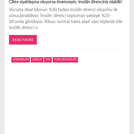
Ciltte siyahlaşma oluyorsa önemseyin; insülin direnciniz olabilir!
Vücutta ideal kilonun %30 fazlası insülin direnci oluşumu ile
sonuçlanabiliyor. İnsülin direnci toplumun yaklaşık %25-
30’unda görülüyor. Kilosu normal hatta zayıf olan kişilerde bile
insülin direnci o
READ MORE
NÖROBİLİM
SAĞLIK
STK
TOPLUM SAĞLIĞI