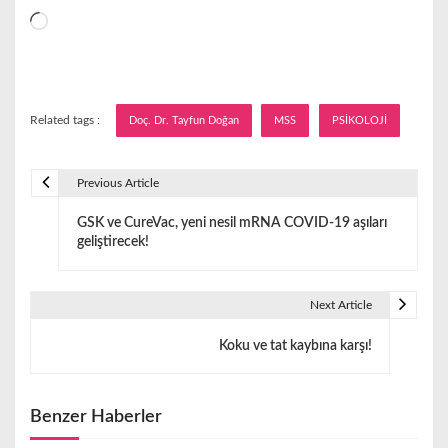
Yükleniyor...
Related tags :
Doç. Dr. Tayfun Doğan
MSS
PSİKOLOJİ
Previous Article
Y
GSK ve CureVac, yeni nesil mRNA COVID-19 aşıları
a
geliştirecek!
z
ı
Next Article
g
Koku ve tat kaybına karşı!
e
z
Benzer Haberler