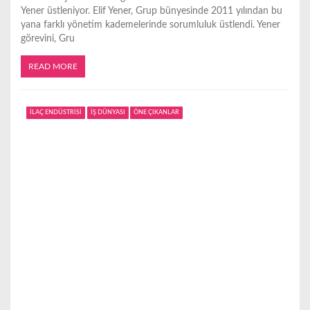
Yener üstleniyor. Elif Yener, Grup bünyesinde 2011 yılından bu
yana farklı yönetim kademelerinde sorumluluk üstlendi. Yener
görevini, Gru
READ MORE
İLAÇ ENDÜSTRİSİ
İŞ DÜNYASI
ÖNE ÇIKANLAR