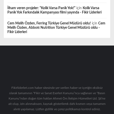
İlham veren projeler: “Kolik Varsa Panik Yok!”
için
Kolik Varsa
Panik Yok Farkındalık Kampanyası filmi yayında - Fikir Liderleri
Cem Melih Özden, Ferring Türkiye Genel Müdürü oldu!
için
Cem
Melih Özden, Abbott Nutrition Türkiye Genel Müdürü oldu -
Fikir Liderleri
Fikirliderleri.com haber sitesinde yer verilen haber ve içeriğin eksiksiz
olarak tamamının “Fikir ve Sanat Eserleri Kanunu”nca sağlanan ve “Basın
Kanunu”ndan doğan tüm hakları Ahmet Örs İletişim Hizmetleri Ltd. Şti’ne
ait olup, izin alınmaksızın, kaynak gösterilerek dahi kısmen veya tamamen
alıntı yapılamaz. Lütfen gizlilik ve çerez politikamızı kontrol ediniz.