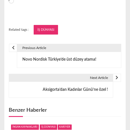
Yükleniyor...
Related tags :
İŞ DÜNYASI
Previous Article
Y
Novo Nordisk Türkiye’de üst düzey atama!
a
z
Next Article
ı
Aksigorta’dan Kadınlar Günü’ne özel !
g
e
Benzer Haberler
z
i
İNSAN KAYNAKLARI
İŞ DÜNYASI
KARİYER