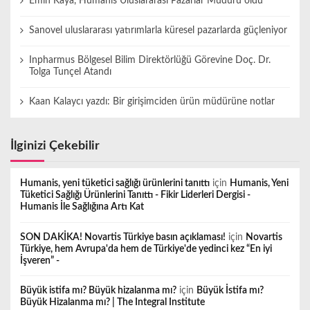
Emin Kaya, Humanis Uluslararası Pazarlar Müdürü oldu
Sanovel uluslararası yatırımlarla küresel pazarlarda güçleniyor
Inpharmus Bölgesel Bilim Direktörlüğü Görevine Doç. Dr.
Tolga Tunçel Atandı
Kaan Kalaycı yazdı: Bir girişimciden ürün müdürüne notlar
İlginizi Çekebilir
Humanis, yeni tüketici sağlığı ürünlerini tanıttı
için
Humanis, Yeni
Tüketici Sağlığı Ürünlerini Tanıttı - Fikir Liderleri Dergisi -
Humanis İle Sağlığına Artı Kat
SON DAKİKA! Novartis Türkiye basın açıklaması!
için
Novartis
Türkiye, hem Avrupa'da hem de Türkiye'de yedinci kez “En iyi
İşveren” -
Büyük istifa mı? Büyük hizalanma mı?
için
Büyük İstifa mı?
Büyük Hizalanma mı? | The Integral Institute