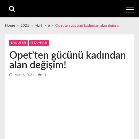
Skip
Skip
to
to
navigation
content
Home
2021
Mart
6
Opet’ten gücünü kadından alan değişim!
ENDÜSTRİ
İŞ DÜNYASI
Opet’ten gücünü kadından
alan değişim!
Mart 6, 2021
0