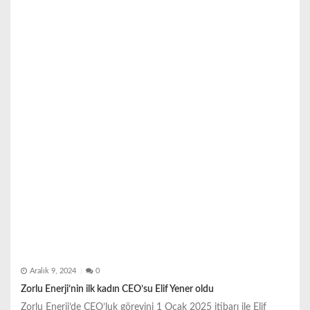
n
m
e
s
i
Aralık 9, 2024
0
Zorlu Enerji’nin ilk kadın CEO’su Elif Yener oldu
Zorlu Enerji’de CEO’luk görevini 1 Ocak 2025 itibarı ile Elif