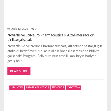
Ocak 12, 2026
0
Novartis ve SciNeuro Pharmaceuticals, Alzheimer ilacı için
birlikte çalışacak
Novartis ve SciNeuro Pharmaceuticals, Alzheimer hastalığı için
amiloidi hedefleyen bir ilacın klinik öncesi aşamasında birlikte
çalışacak! Program, SciNeuro'nun tescilli kan-beyin bariyeri
geçiş tekn
READ MORE
İŞ DÜNYASI
PAZARLAMA VE SATIŞ
TEKNOLOJİ
YAPAY ZEKA