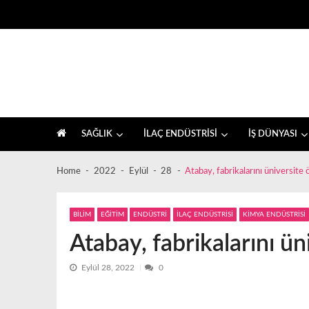
Skip
Skip
to
to
navigation
content
İlaç sektörü ve sağlık, farkındalık haberleri
SAĞLIK
İLAÇ ENDÜSTRİSİ
İŞ DÜNYASI
Home
2022
Eylül
28
Atabay, fabrikalarını üniversite 
BİLİM
EĞİTİM
ENDÜSTRİ
İLAÇ ENDÜSTRİSİ
KİMYA ENDÜSTRİSİ
Atabay, fabrikalarını ün
Eylül 28, 2022
0