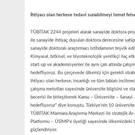
İhtiyacı olan herkese tedavi sunabilmeyi temel fel
TÜBİTAK 2244 projeleri alarak sanayide doktora pro
ile sanayide ihtiyaç duyulan doktora derecesine sahip ni
sanayide doktoralı araştırmacı istihdamının teşvik edil
Kimyasal, bitkisel, ve biyoteknolojik yenilikçi ilaç e
start-up ve akademisyenler ile aynı çatı altında çalışm
hedefliyoruz. Bu çerçevede ülkemiz için gerekli strat
ihtiyacı olan herkese, insanlığı ve tüm tabiatı incitme
çalışma metotları sayesinde üniversite bilgisini ve st
becerisi ile birleştirerek Kamu – Üniversite – Sanayi –
hedefliyoruz” diye konuştu. Türkiye’nin 10 üniversitesi
TÜBİTAK Marmara Araştırma Merkezi ile stratejik Ar-G
Platformu – ÜSİMP’e üyeliği sayesinde ülkemizdeki bir
güçlendiriyor.