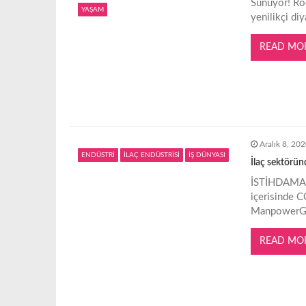
Sunuyor! Roc
s
YAŞAM
yenilikçi di
i
READ MO
Aralık 8, 20
ENDÜSTRİ
İLAÇ ENDÜSTRİSİ
İŞ DÜNYASI
İlaç sektörün
İSTİHDAMA G
içerisinde C
ManpowerGro
READ MO