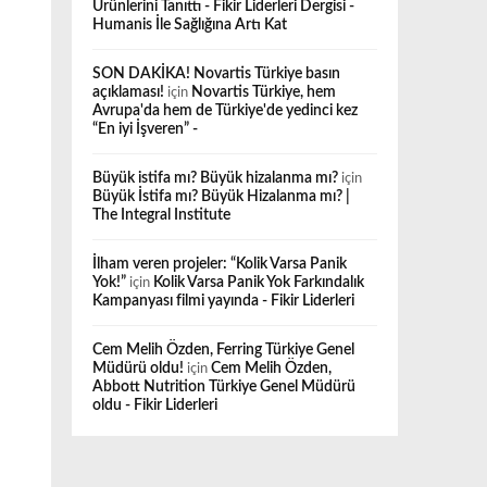
Ürünlerini Tanıttı - Fikir Liderleri Dergisi -
Humanis İle Sağlığına Artı Kat
SON DAKİKA! Novartis Türkiye basın
açıklaması!
için
Novartis Türkiye, hem
Avrupa'da hem de Türkiye'de yedinci kez
“En iyi İşveren” -
Büyük istifa mı? Büyük hizalanma mı?
için
Büyük İstifa mı? Büyük Hizalanma mı? |
The Integral Institute
İlham veren projeler: “Kolik Varsa Panik
Yok!”
için
Kolik Varsa Panik Yok Farkındalık
Kampanyası filmi yayında - Fikir Liderleri
Cem Melih Özden, Ferring Türkiye Genel
Müdürü oldu!
için
Cem Melih Özden,
Abbott Nutrition Türkiye Genel Müdürü
oldu - Fikir Liderleri