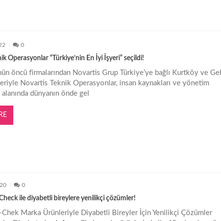
22
0
k Operasyonlar “Türkiye’nin En İyi İşyeri” seçildi!
nün öncü firmalarından Novartis Grup Türkiye’ye bağlı Kurtköy ve Ge
leriyle Novartis Teknik Operasyonlar, insan kaynakları ve yönetim
 alanında dünyanın önde gel
RE
020
0
eck ile diyabetli bireylere yenilikçi çözümler!
Chek Marka Ürünleriyle Diyabetli Bireyler İçin Yenilikçi Çözümler