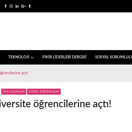
TEKNOLOJİ
FİKİR LİDERLERİ DERGİSİ
SOSYAL SORUMLUL
öğrencilerine açtı!
ÖNE ÇIKANLAR
SOSYAL SORUMLULUK
iversite öğrencilerine açtı!