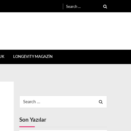
Search
for:
UK
LONGEVITY MAGAZİN
Search
for:
Son Yazılar