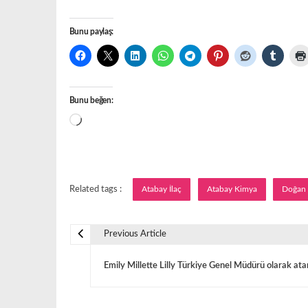
Bunu paylaş:
Bunu beğen:
Yükleniyor...
Related tags :
Atabay İlaç
Atabay Kimya
Doğan 
Previous Article
Y
Emily Millette Lilly Türkiye Genel Müdürü olarak ata
a