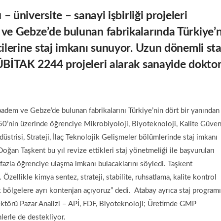
– üniversite – sanayi işbirliği projeleri
ve Gebze’de bulunan fabrikalarında Türkiye’
ilerine staj imkanı sunuyor. Uzun dönemli sta
TÜBİTAK 2244 projeleri alarak sanayide dokto
ıbadem ve Gebze’de bulunan fabrikalarını Türkiye’nin dört bir yanından
 50’nin üzerinde öğrenciye Mikrobiyoloji, Biyoteknoloji, Kalite Güven
ndüstrisi, Strateji, İlaç Teknolojik Gelişmeler bölümlerinde staj imkanı
an Taşkent bu yıl revize ettikleri staj yönetmeliği ile başvuruları
fazla öğrenciye ulaşma imkanı bulacaklarını söyledi. Taşkent
Özellikle kimya sentez, strateji, stabilite, ruhsatlama, kalite kontrol
bölgelere ayrı kontenjan açıyoruz” dedi. Atabay ayrıca staj programı
 Sektörü Pazar Analizi – APİ, FDF, Biyoteknoloji; Üretimde GMP
mlerle de destekliyor.