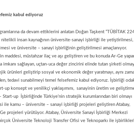
sefemiz kabul ediyoruz
gramlarına da devam ettiklerini anlatan Doğan Taşkent “TÜBİTAK 22
telikli insan kaynağının üniversite-sanayi işbirliği ile yetiştirilmesi,
mesi ve üniversite – sanayi işbirliğinin geliştirilmesi amaçlanıyor.
tkin maddesi, müstahzar ilaç ve aşı geliştiren ve bu konuda Ar-Ge yapa
a imkanı sağlayan, uçtan-uca değer zincirini elinde tutan şirketi olmay
ejik ürünleri geliştirip sosyal ve ekonomik değer yaratmayı, aynı zam
den, tedavi sunabilmeyi temel felsefemiz kabul ediyoruz. İşbirliği odak
art-up konsept ve yenilikçi yaklaşımını, sanayinin üretim ve geliştirm
 Start-up İşbirliğinde Türkiye’nin stratejik kurumlarından biri olmayı
 ile kamu – üniversite – sanayi işbirliği projeleri geliştiren Atabay,
e projeleri yürütüyor. Atabay, Üniversite Sanayi İşbirliği Merkezi
çok Üniversite Teknoloji Transfer Ofisi ve Teknoparkı ile işbirlikler