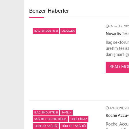
z
Benzer Haberler
ı
Ocak 17, 20
g
İLAÇ ENDÜSTRİSİ
ÖDÜLLER
Novartis Tekni
İlaç sektörü
e
üretim tesis
danışmanlığı
z
READ MO
i
n
m
Aralık 28, 2
İLAÇ ENDÜSTRİSİ
SAĞLIK
Roche Accu-Ch
e
SAĞLIK TEKNOLOJİLERİ
TIBBİ CİHAZ
Roche, Accu-
TOPLUM SAĞLIĞI
TÜKETİCİ SAĞLIĞI