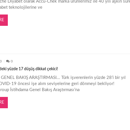
he Diyabet olarak Accu-Chek marka ürünlerimiz ile 40 yılı aşkın sür
yabet teknolojilerine ve
RE
20
0
deki yüzde 17 düşüş dikkat çekici!
ENEL BAKIŞ ARAŞTIRMASI... Türk işverenlerin yüzde 28’i bir yıl
OVID-19 öncesi işe alım seviyelerine geri dönmeyi bekliyor!
up İstihdama Genel Bakış Araştırması’na
RE