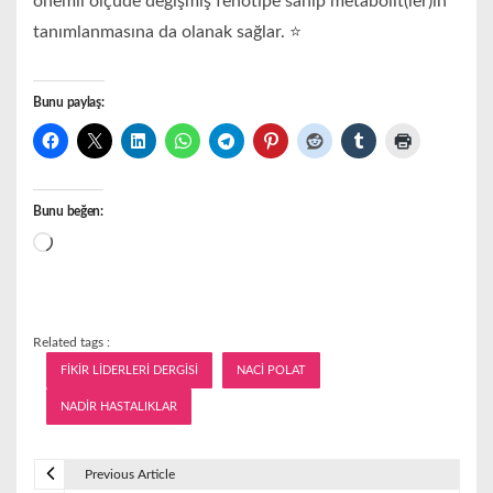
önemli ölçüde değişmiş fenotipe sahip metabolit(ler)in
tanımlanmasına da olanak sağlar. ⭐️
Bunu paylaş:
Bunu beğen:
Yükleniyor...
Related tags :
FİKİR LİDERLERİ DERGİSİ
NACİ POLAT
NADİR HASTALIKLAR
Previous Article