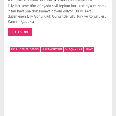
Lilly, her sene tüm dünyada sivil toplum kuruluşlarıyla çalışarak
insan hayatına dokunmaya devam ediyor. Bu yıl 14.’sü
düzenlenen Lilly Gönüllülük Günü’nde, Lilly Türkiye gönüllüleri,
Kanserli Çocukla
READ MORE
FİKİR LİDERLERİ DERGİSİ
İLAÇ ENDÜSTRİSİ
ÖNE ÇIKANLAR
SANAT