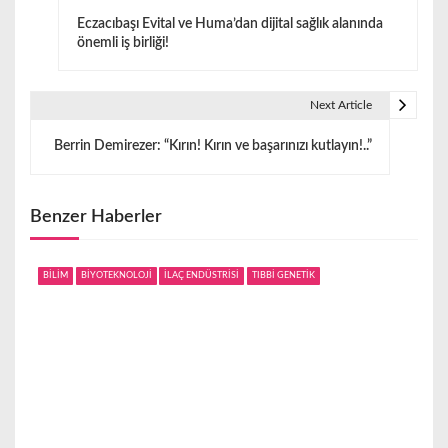
Y
Eczacıbaşı Evital ve Huma’dan dijital sağlık alanında
a
önemli iş birliği!
z
ı
Next Article
g
Berrin Demirezer: “Kırın! Kırın ve başarınızı kutlayın!..”
e
z
Benzer Haberler
i
BİLİM
BİYOTEKNOLOJİ
İLAÇ ENDÜSTRİSİ
TIBBİ GENETİK
n
m
e
s
i