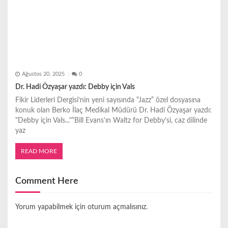
Ağustos 20, 2025
0
Dr. Hadi Özyaşar yazdı: Debby için Vals
Fikir Liderleri Dergisi’nin yeni sayısında “Jazz” özel dosyasına
konuk olan Berko İlaç Medikal Müdürü Dr. Hadi Özyaşar yazdı:
"Debby için Vals..."“Bill Evans’ın Waltz for Debby’si, caz dilinde
yaz
READ MORE
Comment Here
Yorum yapabilmek için
oturum açmalısınız
.