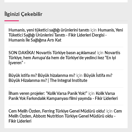
İlginizi Çekebilir
Humanis, yeni tüketici sağlığı ürünlerini tanıttı
için
Humanis, Yeni
Tüketici Sağlığı Ürünlerini Tanıttı - Fikir Liderleri Dergisi -
Humanis İle Sağlığına Artı Kat
SON DAKİKA! Novartis Türkiye basın açıklaması!
için
Novartis
Türkiye, hem Avrupa'da hem de Türkiye'de yedinci kez “En iyi
İşveren” -
Büyük istifa mı? Büyük hizalanma mı?
için
Büyük İstifa mı?
Büyük Hizalanma mı? | The Integral Institute
İlham veren projeler: “Kolik Varsa Panik Yok!”
için
Kolik Varsa
Panik Yok Farkındalık Kampanyası filmi yayında - Fikir Liderleri
Cem Melih Özden, Ferring Türkiye Genel Müdürü oldu!
için
Cem
Melih Özden, Abbott Nutrition Türkiye Genel Müdürü oldu -
Fikir Liderleri