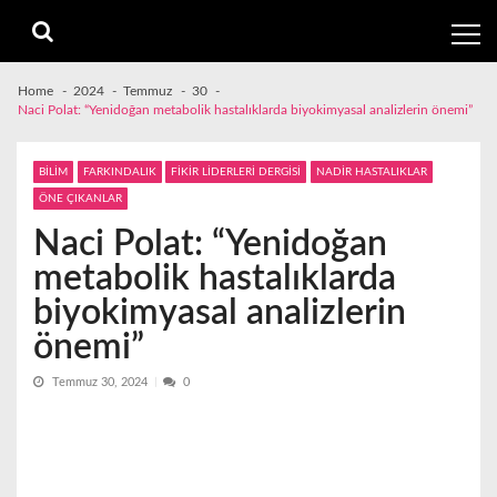
Skip
Skip
to
to
navigation
content
Home
2024
Temmuz
30
Naci Polat: “Yenidoğan metabolik hastalıklarda biyokimyasal analizlerin önemi”
BİLİM
FARKINDALIK
FİKİR LİDERLERİ DERGİSİ
NADİR HASTALIKLAR
ÖNE ÇIKANLAR
Naci Polat: “Yenidoğan
metabolik hastalıklarda
biyokimyasal analizlerin
önemi”
Temmuz 30, 2024
0