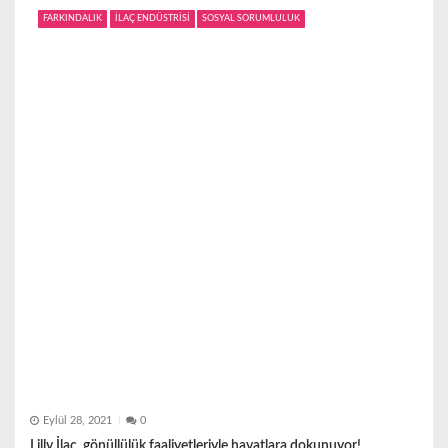
FARKINDALIK
İLAÇ ENDÜSTRİSİ
SOSYAL SORUMLULUK
Eylül 28, 2021
0
Lilly İlaç, gönüllülük faaliyetleriyle hayatlara dokunuyor!