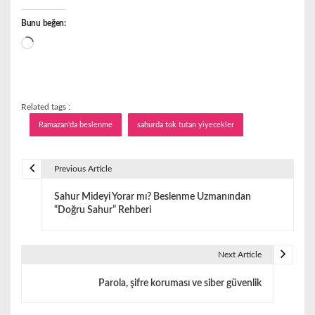
Bunu beğen:
Yükleniyor...
Related tags :
Ramazan'da beslenme
sahurda tok tutan yiyecekler
Previous Article
Y
Sahur Mideyi Yorar mı? Beslenme Uzmanından
a
“Doğru Sahur” Rehberi
z
ı
Next Article
g
Parola, şifre koruması ve siber güvenlik
e