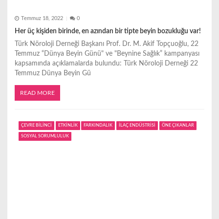
Temmuz 18, 2022
0
Her üç kişiden birinde, en azından bir tipte beyin bozukluğu var!
Türk Nöroloji Derneği Başkanı Prof. Dr. M. Akif Topçuoğlu, 22
Temmuz “Dünya Beyin Günü" ve "Beynine Sağlık” kampanyası
kapsamında açıklamalarda bulundu: Türk Nöroloji Derneği 22
Temmuz Dünya Beyin Gü
READ MORE
ÇEVRE BİLİNCİ
ETKİNLİK
FARKINDALIK
İLAÇ ENDÜSTRİSİ
ÖNE ÇIKANLAR
SOSYAL SORUMLULUK