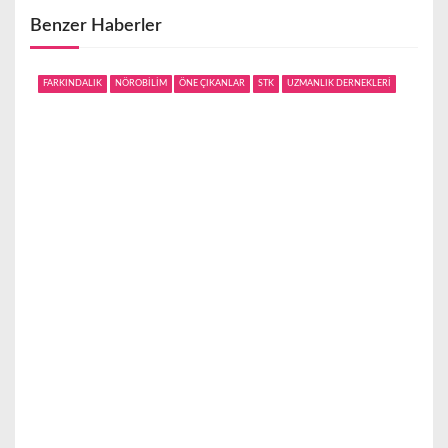
z
Benzer Haberler
i
FARKINDALIK
NÖROBİLİM
ÖNE ÇIKANLAR
STK
UZMANLIK DERNEKLERİ
n
m
e
s
i