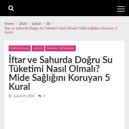
Skip
Skip
to
to
navigation
content
Home
2026
Şubat
28
İftar ve Sahurda Doğru Su Tüketimi Nasıl Olmalı? Mide Sağlığını Koruyan 5
Kural
FARKINDALIK
SAĞLIK
SAĞLIKLI BESLENME
İftar ve Sahurda Doğru Su
Tüketimi Nasıl Olmalı?
Mide Sağlığını Koruyan 5
Kural
Şubat 28, 2026
0