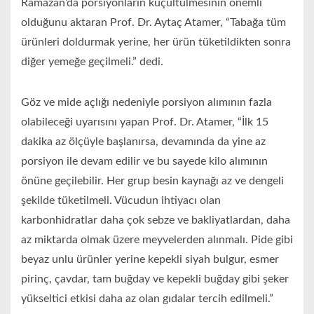
Ramazan’da porsiyonların küçültülmesinin önemli
olduğunu aktaran Prof. Dr. Aytaç Atamer, “Tabağa tüm
ürünleri doldurmak yerine, her ürün tüketildikten sonra
diğer yemeğe geçilmeli.” dedi.
Göz ve mide açlığı nedeniyle porsiyon alımının fazla
olabileceği uyarısını yapan Prof. Dr. Atamer, “İlk 15
dakika az ölçüyle başlanırsa, devamında da yine az
porsiyon ile devam edilir ve bu sayede kilo alımının
önüne geçilebilir. Her grup besin kaynağı az ve dengeli
şekilde tüketilmeli. Vücudun ihtiyacı olan
karbonhidratlar daha çok sebze ve bakliyatlardan, daha
az miktarda olmak üzere meyvelerden alınmalı. Pide gibi
beyaz unlu ürünler yerine kepekli siyah bulgur, esmer
pirinç, çavdar, tam buğday ve kepekli buğday gibi şeker
yükseltici etkisi daha az olan gıdalar tercih edilmeli.”