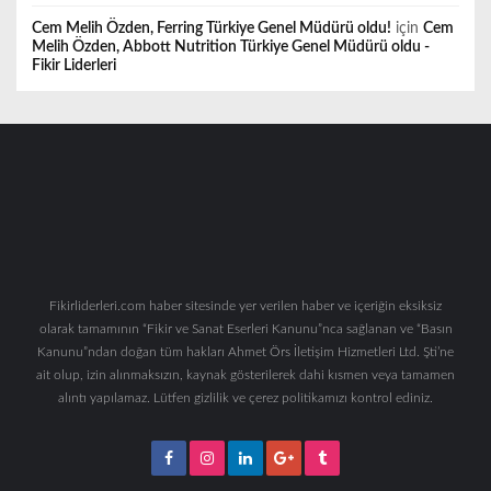
Cem Melih Özden, Ferring Türkiye Genel Müdürü oldu!
için
Cem
Melih Özden, Abbott Nutrition Türkiye Genel Müdürü oldu -
Fikir Liderleri
Fikirliderleri.com haber sitesinde yer verilen haber ve içeriğin eksiksiz
olarak tamamının “Fikir ve Sanat Eserleri Kanunu”nca sağlanan ve “Basın
Kanunu”ndan doğan tüm hakları Ahmet Örs İletişim Hizmetleri Ltd. Şti’ne
ait olup, izin alınmaksızın, kaynak gösterilerek dahi kısmen veya tamamen
alıntı yapılamaz. Lütfen gizlilik ve çerez politikamızı kontrol ediniz.