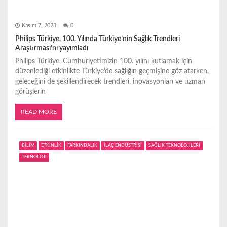
Kasım 7, 2023
0
Philips Türkiye, 100. Yılında Türkiye’nin Sağlık Trendleri
Araştırması’nı yayımladı
Philips Türkiye, Cumhuriyetimizin 100. yılını kutlamak için
düzenlediği etkinlikte Türkiye’de sağlığın geçmişine göz atarken,
geleceğini de şekillendirecek trendleri, inovasyonları ve uzman
görüşlerin
READ MORE
BİLİM
ETKİNLİK
FARKINDALIK
İLAÇ ENDÜSTRİSİ
SAĞLIK TEKNOLOJİLERİ
TEKNOLOJİ