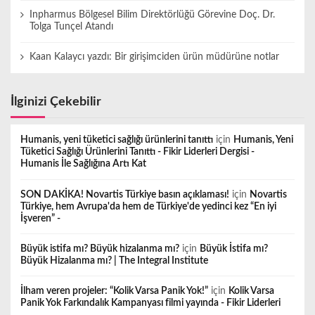
Inpharmus Bölgesel Bilim Direktörlüğü Görevine Doç. Dr.
Tolga Tunçel Atandı
Kaan Kalaycı yazdı: Bir girişimciden ürün müdürüne notlar
İlginizi Çekebilir
Humanis, yeni tüketici sağlığı ürünlerini tanıttı
için
Humanis, Yeni
Tüketici Sağlığı Ürünlerini Tanıttı - Fikir Liderleri Dergisi -
Humanis İle Sağlığına Artı Kat
SON DAKİKA! Novartis Türkiye basın açıklaması!
için
Novartis
Türkiye, hem Avrupa'da hem de Türkiye'de yedinci kez “En iyi
İşveren” -
Büyük istifa mı? Büyük hizalanma mı?
için
Büyük İstifa mı?
Büyük Hizalanma mı? | The Integral Institute
İlham veren projeler: “Kolik Varsa Panik Yok!”
için
Kolik Varsa
Panik Yok Farkındalık Kampanyası filmi yayında - Fikir Liderleri