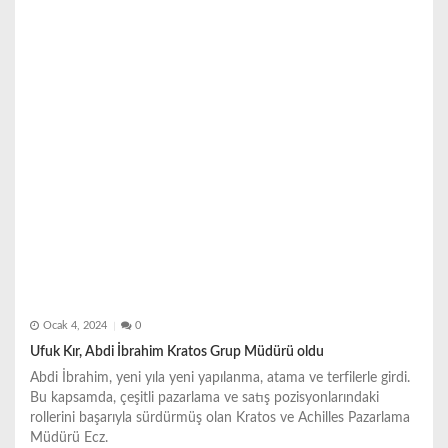
s
i
Ocak 4, 2024
0
Ufuk Kır, Abdi İbrahim Kratos Grup Müdürü oldu
Abdi İbrahim, yeni yıla yeni yapılanma, atama ve terfilerle girdi.
Bu kapsamda, çeşitli pazarlama ve satış pozisyonlarındaki
rollerini başarıyla sürdürmüş olan Kratos ve Achilles Pazarlama
Müdürü Ecz.