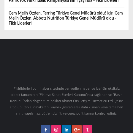
Panik Yok Farkındalık Kampanyası filmi yayında - Fikir Liderleri
Cem Melih Özden, Ferring Türkiye Genel Müdürü oldu!
için
Cem
Melih Özden, Abbott Nutrition Türkiye Genel Müdürü oldu -
Fikir Liderleri
Fikirliderleri.com haber sitesinde yer verilen haber ve içeriğin eksiksiz
olarak tamamının “Fikir ve Sanat Eserleri Kanunu”nca sağlanan ve “Basın
Kanunu”ndan doğan tüm hakları Ahmet Örs İletişim Hizmetleri Ltd. Şti’ne
ait olup, izin alınmaksızın, kaynak gösterilerek dahi kısmen veya tamamen
alıntı yapılamaz. Lütfen gizlilik ve çerez politikamızı kontrol ediniz.