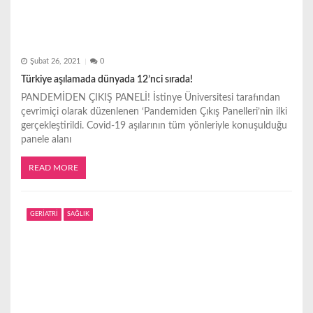
Şubat 26, 2021
0
Türkiye aşılamada dünyada 12’nci sırada!
PANDEMİDEN ÇIKIŞ PANELİ! İstinye Üniversitesi tarafından
çevrimiçi olarak düzenlenen ‘Pandemiden Çıkış Panelleri’nin ilki
gerçekleştirildi. Covid-19 aşılarının tüm yönleriyle konuşulduğu
panele alanı
READ MORE
GERİATRİ
SAĞLIK