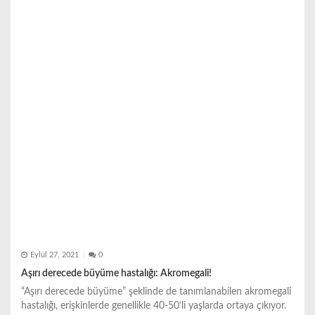
e
s
i
Eylül 27, 2021
0
Aşırı derecede büyüme hastalığı: Akromegali!
“Aşırı derecede büyüme” şeklinde de tanımlanabilen akromegali
hastalığı, erişkinlerde genellikle 40-50’li yaşlarda ortaya çıkıyor.