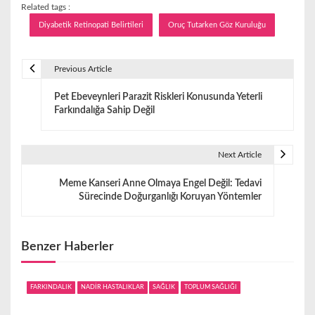
Related tags :
Diyabetik Retinopati Belirtileri
Oruç Tutarken Göz Kuruluğu
Previous Article
Y
Pet Ebeveynleri Parazit Riskleri Konusunda Yeterli
a
Farkındalığa Sahip Değil
z
ı
Next Article
g
Meme Kanseri Anne Olmaya Engel Değil: Tedavi
Sürecinde Doğurganlığı Koruyan Yöntemler
e
z
Benzer Haberler
i
n
FARKINDALIK
NADİR HASTALIKLAR
SAĞLIK
TOPLUM SAĞLIĞI
m