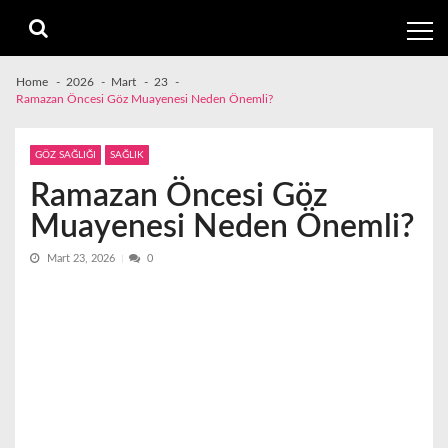
Skip
Skip
to
to
navigation
content
Home
2026
Mart
23
Ramazan Öncesi Göz Muayenesi Neden Önemli?
GÖZ SAĞLIĞI
SAĞLIK
Ramazan Öncesi Göz
Muayenesi Neden Önemli?
Mart 23, 2026
0