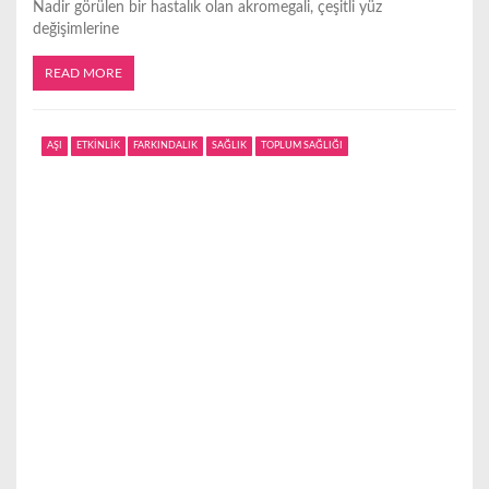
Nadir görülen bir hastalık olan akromegali, çeşitli yüz
değişimlerine
READ MORE
AŞI
ETKİNLİK
FARKINDALIK
SAĞLIK
TOPLUM SAĞLIĞI