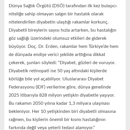
Dünya Sağlık Örgütü (DSÖ) tarafından ilk kez bulaşıcı
niteliğe sahip olmayan salgın bir hastalık olarak
nitelendirilen diyabetin ulaştığı rakamlar korkunç.
Diyabetli bireylerin sayısı hızla artarken, bu hastalığın
göz sağlığı üzerindeki olumsuz etkileri de giderek
büyüyor. Doç. Dr. Erden, rakamlar hem Türkiye’de hem
de dünyada endişe verici şekilde arttığına dikkat
çekerek, şunları söyledi: “Diyabet, gözleri de vuruyor.
Diyabetik retinopati ise 50 yaş altındaki kişilerde
körlüğe bile yol açabiliyor. Uluslararası Diyabet
Federasyonu (IDF) verilerine göre, dünya genelinde
2025 itibarıyla 828 milyon yetişkin diyabetle yaşıyor.
Bu rakamın 2050 yılına kadar 1,3 milyara ulaşması
bekleniyor. Her 10 yetişkinden biri diyabetli olmasına
rağmen, bu kişilerin önemli bir kısmı hastalığının
farkında değil veya yeterli tedavi alamıyor.”