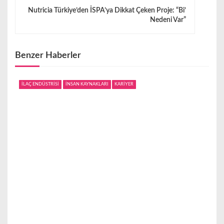
g
Nutricia Türkiye’den İSPA’ya Dikkat Çeken Proje: “Bi’
Nedeni Var”
e
z
Benzer Haberler
i
n
İLAÇ ENDÜSTRİSİ
İNSAN KAYNAKLARI
KARİYER
m
e
s
i