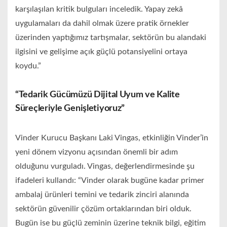
karşılaşılan kritik bulguları inceledik. Yapay zekâ
uygulamaları da dahil olmak üzere pratik örnekler
üzerinden yaptığımız tartışmalar, sektörün bu alandaki
ilgisini ve gelişime açık güçlü potansiyelini ortaya
koydu.”
“Tedarik Gücümüzü Dijital Uyum ve Kalite
Süreçleriyle Genişletiyoruz”
Vinder Kurucu Başkanı Laki Vingas, etkinliğin Vinder’in
yeni dönem vizyonu açısından önemli bir adım
olduğunu vurguladı. Vingas, değerlendirmesinde şu
ifadeleri kullandı: “Vinder olarak bugüne kadar primer
ambalaj ürünleri temini ve tedarik zinciri alanında
sektörün güvenilir çözüm ortaklarından biri olduk.
Bugün ise bu güçlü zeminin üzerine teknik bilgi, eğitim