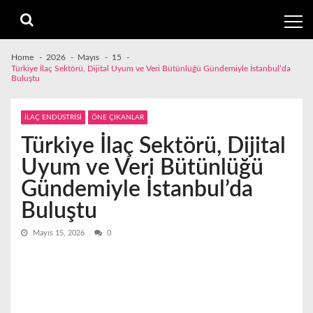
Skip
Skip
to
to
navigation
content
Home
2026
Mayıs
15
Türkiye İlaç Sektörü, Dijital Uyum ve Veri Bütünlüğü Gündemiyle İstanbul’da
Buluştu
İLAÇ ENDÜSTRİSİ
ÖNE ÇIKANLAR
Türkiye İlaç Sektörü, Dijital
Uyum ve Veri Bütünlüğü
Gündemiyle İstanbul’da
Buluştu
Mayıs 15, 2026
0