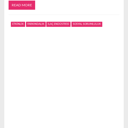
READ MORE
ETKİNLİK
FARKINDALIK
İLAÇ ENDÜSTRİSİ
SOSYAL SORUMLULUK