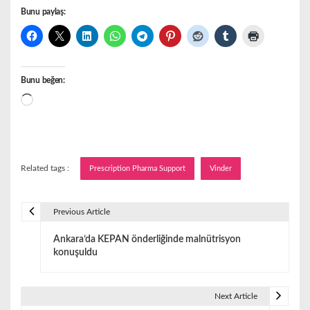
Bunu paylaş:
Bunu beğen:
Yükleniyor...
Related tags :
Prescription Pharma Support
Vinder
Previous Article
Y
Ankara’da KEPAN önderliğinde malnütrisyon
a
konuşuldu
z
ı
Next Article