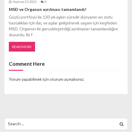
Haziran 23, 2021
0
MSD ve Organon ayrılması tamamlandı!
Güçlü portföyü ile 130 yılı aşkın süredir dünyanın en zorlu
hastalıkları için ilaç ve aşılar geliştirerek yaşam için keşfeden
MSD, Organon ile gerçekleştirdiği ayrılmanın tamamlandığını
duyurdu. İki f
READ MORE
Comment Here
Yorum yapabilmek için
oturum açmalısınız
.
Search
for: