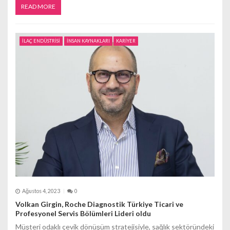
READ MORE
İLAÇ ENDÜSTRİSİ
İNSAN KAYNAKLARI
KARİYER
Ağustos 4, 2023
0
Volkan Girgin, Roche Diagnostik Türkiye Ticari ve
Profesyonel Servis Bölümleri Lideri oldu
Müşteri odaklı çevik dönüşüm stratejisiyle, sağlık sektöründeki