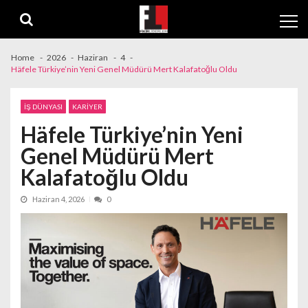
Skip
Skip
to
to
navigation
content
Home
2026
Haziran
4
Häfele Türkiye’nin Yeni Genel Müdürü Mert Kalafatoğlu Oldu
İŞ DÜNYASI
KARİYER
Häfele Türkiye’nin Yeni
Genel Müdürü Mert
Kalafatoğlu Oldu
Haziran 4, 2026
0