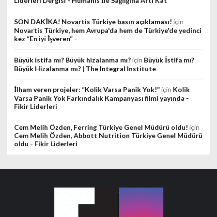
Liderleri Dergisi - Humanis İle Sağlığına Artı Kat
SON DAKİKA! Novartis Türkiye basın açıklaması!
için
Novartis Türkiye, hem Avrupa'da hem de Türkiye'de yedinci
kez “En iyi İşveren” -
Büyük istifa mı? Büyük hizalanma mı?
için
Büyük İstifa mı?
Büyük Hizalanma mı? | The Integral Institute
İlham veren projeler: “Kolik Varsa Panik Yok!”
için
Kolik
Varsa Panik Yok Farkındalık Kampanyası filmi yayında -
Fikir Liderleri
Cem Melih Özden, Ferring Türkiye Genel Müdürü oldu!
için
Cem Melih Özden, Abbott Nutrition Türkiye Genel Müdürü
oldu - Fikir Liderleri