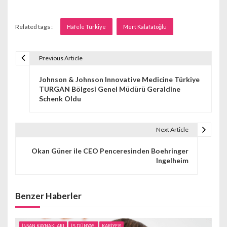
Related tags :
Häfele Türkiye
Mert Kalafatoğlu
Previous Article
Y
Johnson & Johnson Innovative Medicine Türkiye
a
TURGAN Bölgesi Genel Müdürü Geraldine
Schenk Oldu
z
ı
Next Article
g
Okan Güner ile CEO Penceresinden Boehringer
e
Ingelheim
z
i
Benzer Haberler
n
İNSAN KAYNAKLARI
İŞ DÜNYASI
KARİYER