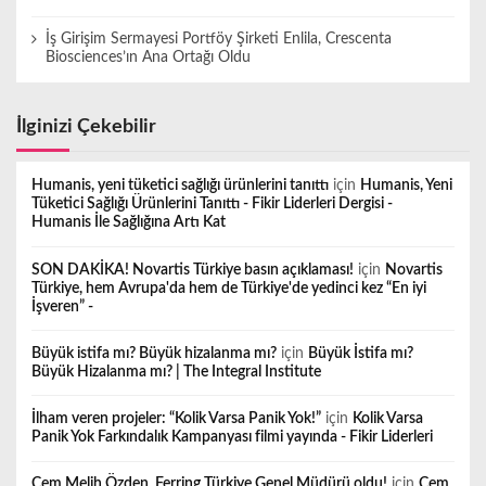
İş Girişim Sermayesi Portföy Şirketi Enlila, Crescenta
Biosciences’ın Ana Ortağı Oldu
İlginizi Çekebilir
Humanis, yeni tüketici sağlığı ürünlerini tanıttı
için
Humanis, Yeni
Tüketici Sağlığı Ürünlerini Tanıttı - Fikir Liderleri Dergisi -
Humanis İle Sağlığına Artı Kat
SON DAKİKA! Novartis Türkiye basın açıklaması!
için
Novartis
Türkiye, hem Avrupa'da hem de Türkiye'de yedinci kez “En iyi
İşveren” -
Büyük istifa mı? Büyük hizalanma mı?
için
Büyük İstifa mı?
Büyük Hizalanma mı? | The Integral Institute
İlham veren projeler: “Kolik Varsa Panik Yok!”
için
Kolik Varsa
Panik Yok Farkındalık Kampanyası filmi yayında - Fikir Liderleri
Cem Melih Özden, Ferring Türkiye Genel Müdürü oldu!
için
Cem