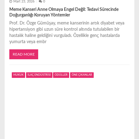
Mart 23, 2026
0
Meme Kanseri Anne Olmaya Engel Değil: Tedavi Sürecinde
Doğurganlığı Koruyan Yöntemler
Prof. Dr. Özge Gümüşay, meme kanserinin artık diyabet veya
hipertansiyon gibi uzun süre kontrol altında tutulabilen bir
hastalık haline geldiğini vurguladı. Özellikle genç hastalarda
yumurta veya embr
READ MORE
HUKUK
İLAÇ ENDÜSTRİSİ
ÖDÜLLER
ÖNE ÇIKANLAR