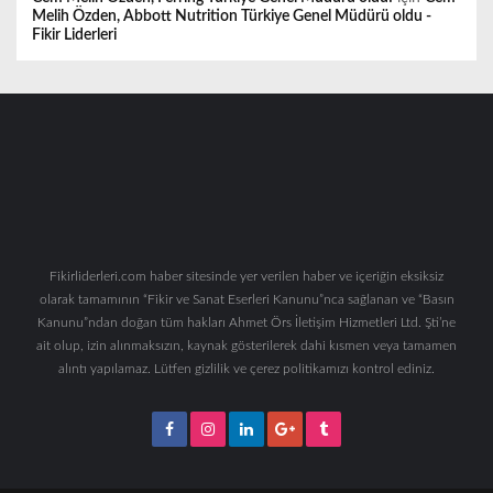
Melih Özden, Abbott Nutrition Türkiye Genel Müdürü oldu -
Fikir Liderleri
Fikirliderleri.com haber sitesinde yer verilen haber ve içeriğin eksiksiz
olarak tamamının “Fikir ve Sanat Eserleri Kanunu”nca sağlanan ve “Basın
Kanunu”ndan doğan tüm hakları Ahmet Örs İletişim Hizmetleri Ltd. Şti’ne
ait olup, izin alınmaksızın, kaynak gösterilerek dahi kısmen veya tamamen
alıntı yapılamaz. Lütfen gizlilik ve çerez politikamızı kontrol ediniz.