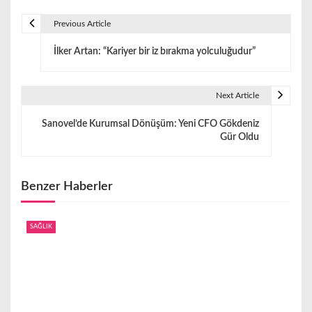
Previous Article
Y
İlker Artan: “Kariyer bir iz bırakma yolculuğudur”
a
z
Next Article
ı
Sanovel’de Kurumsal Dönüşüm: Yeni CFO Gökdeniz
g
Gür Oldu
e
z
Benzer Haberler
i
SAĞLIK
n
m
e
s