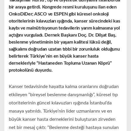
Yaklaşımlar Kursu”, tıp ve diyetetik dünyasını İstanbul’da
bir araya getirdi. Kongrede resmi kuruluşunu ilan eden
OnkoDiDer; ASCO ve ESPEN gibi küresel onkoloji
otoritelerinin kılavuzları ışığında, kanser sürecindeki kas
kaybı ve malnütrisyonun tedavilerin yarım kalmasına yol
açtığını vurguladı. Dernek Başkanı Doç. Dr. Dilşat Baş,
beslenme yönetiminin bir yaşam kalitesi lüksü değil,
sağkalımı doğrudan uzatan tıbbi bir zorunluluk olduğunu
belirterek Türkiye’nin en büyük kanser hasta
dernekleriyle “Hastaneden Topluma Uzanan Köprü”
protokolünü duyurdu.
Kanser tedavisinde hayatta kalma oranlarını doğrudan
etkileyen “bireysel beslenme danışmanlığı”, küresel tıp
otoritelerinin güncel kılavuzları ışığında İstanbul’da
masaya yatırıldı. Türkiye’nin lider uzmanlarını ve en
büyük kanser hasta derneklerini buluşturan zirveden
net bir mesaj çıktı: “Beslenme desteği hastaya sunulan