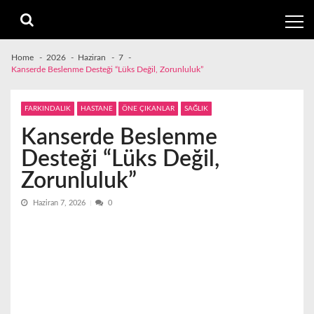
Skip
Skip
to
to
navigation
content
Home
2026
Haziran
7
Kanserde Beslenme Desteği “Lüks Değil, Zorunluluk”
FARKINDALIK
HASTANE
ÖNE ÇIKANLAR
SAĞLIK
Kanserde Beslenme
Desteği “Lüks Değil,
Zorunluluk”
Haziran 7, 2026
0