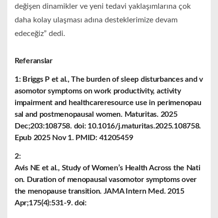
değişen dinamikler ve yeni tedavi yaklaşımlarına çok
daha kolay ulaşması adına desteklerimize devam
edeceğiz” dedi.
Referanslar
1: Briggs P et al., The burden of sleep disturbances and v
asomotor symptoms on work productivity, activity
impairment and healthcareresource use in perimenopau
sal and postmenopausal women. Maturitas. 2025
Dec;203:108758. doi: 10.1016/j.maturitas.2025.108758.
Epub 2025 Nov 1. PMID: 41205459
2:
Avis NE et al., Study of Women’s Health Across the Nati
on. Duration of menopausal vasomotor symptoms over
the menopause transition. JAMA Intern Med. 2015
Apr;175(4):531-9. doi: