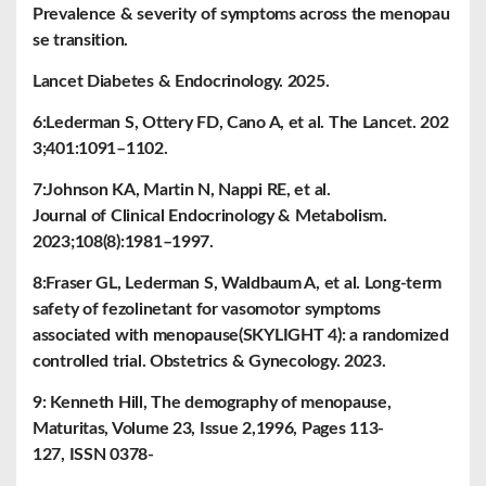
Prevalence & severity of symptoms across the menopau
se transition.
Lancet Diabetes & Endocrinology. 2025.
6:Lederman S, Ottery FD, Cano A, et al. The Lancet. 202
3;401:1091–1102.
7:Johnson KA, Martin N, Nappi RE, et al.
Journal of Clinical Endocrinology & Metabolism.
2023;108(8):1981–1997.
8:Fraser GL, Lederman S, Waldbaum A, et al. Long-term
safety of fezolinetant for vasomotor symptoms
associated with menopause(SKYLIGHT 4): a randomized
controlled trial. Obstetrics & Gynecology. 2023.
9: Kenneth Hill, The demography of menopause,
Maturitas, Volume 23, Issue 2,1996, Pages 113-
127, ISSN 0378-