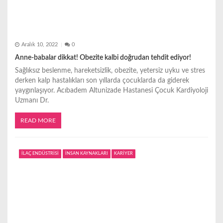
Aralık 10, 2022
0
Anne-babalar dikkat! Obezite kalbi doğrudan tehdit ediyor!
Sağlıksız beslenme, hareketsizlik, obezite, yetersiz uyku ve stres
derken kalp hastalıkları son yıllarda çocuklarda da giderek
yaygınlaşıyor. Acıbadem Altunizade Hastanesi Çocuk Kardiyoloji
Uzmanı Dr.
READ MORE
İLAÇ ENDÜSTRİSİ
İNSAN KAYNAKLARI
KARİYER