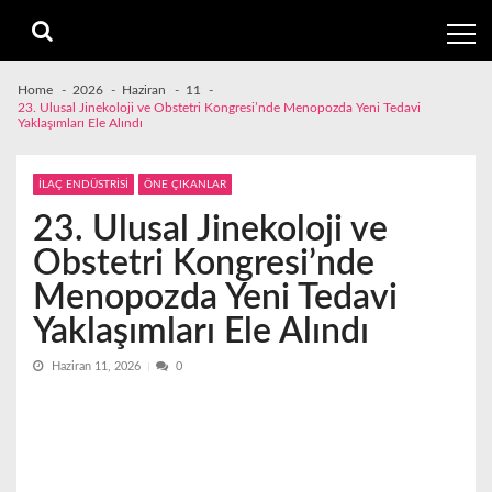
Skip
Skip
to
to
navigation
content
Home
2026
Haziran
11
23. Ulusal Jinekoloji ve Obstetri Kongresi’nde Menopozda Yeni Tedavi
Yaklaşımları Ele Alındı
İLAÇ ENDÜSTRİSİ
ÖNE ÇIKANLAR
23. Ulusal Jinekoloji ve
Obstetri Kongresi’nde
Menopozda Yeni Tedavi
Yaklaşımları Ele Alındı
Haziran 11, 2026
0