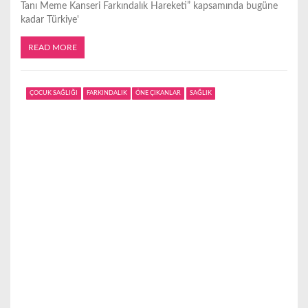
Tanı Meme Kanseri Farkındalık Hareketi” kapsamında bugüne
kadar Türkiye'
READ MORE
ÇOCUK SAĞLIĞI
FARKINDALIK
ÖNE ÇIKANLAR
SAĞLIK