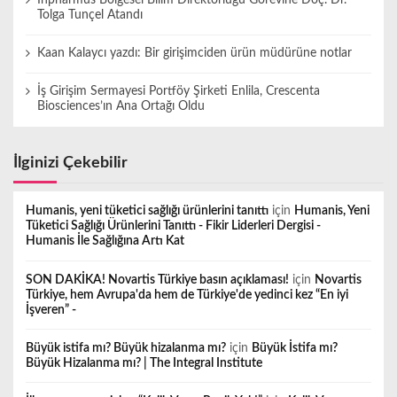
Inpharmus Bölgesel Bilim Direktörlüğü Görevine Doç. Dr.
Tolga Tunçel Atandı
Kaan Kalaycı yazdı: Bir girişimciden ürün müdürüne notlar
İş Girişim Sermayesi Portföy Şirketi Enlila, Crescenta
Biosciences’ın Ana Ortağı Oldu
İlginizi Çekebilir
Humanis, yeni tüketici sağlığı ürünlerini tanıttı
için
Humanis, Yeni
Tüketici Sağlığı Ürünlerini Tanıttı - Fikir Liderleri Dergisi -
Humanis İle Sağlığına Artı Kat
SON DAKİKA! Novartis Türkiye basın açıklaması!
için
Novartis
Türkiye, hem Avrupa'da hem de Türkiye'de yedinci kez “En iyi
İşveren” -
Büyük istifa mı? Büyük hizalanma mı?
için
Büyük İstifa mı?
Büyük Hizalanma mı? | The Integral Institute