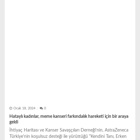
e
s
i
Ocak 18, 2024
0
Hataylı kadınlar, meme kanseri farkındalık hareketi için bir araya
geldi
İhtiyaç Haritası ve Kanser Savaşçıları Derneği'nin, AstraZeneca
Türkiye'nin koşulsuz desteği ile yürüttüğü “Kendini Tanı, Erken