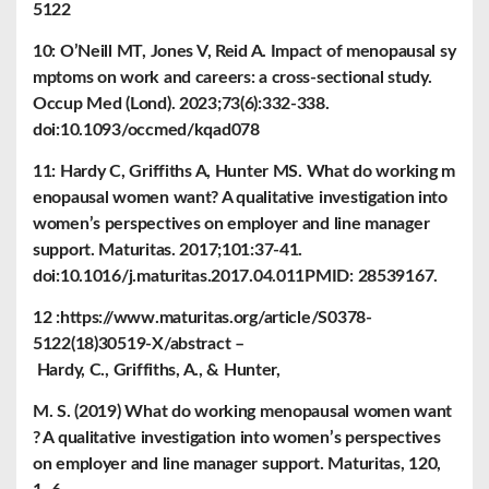
5122
10: O’Neill MT, Jones V, Reid A. Impact of menopausal sy
mptoms on work and careers: a cross-sectional study.
Occup Med (Lond). 2023;73(6):332-338.
doi:10.1093/occmed/kqad078
11: Hardy C, Griffiths A, Hunter MS. What do working m
enopausal women want? A qualitative investigation into
women’s perspectives on employer and line manager
support. Maturitas. 2017;101:37-41.
doi:10.1016/j.maturitas.2017.04.011PMID: 28539167.
12 :https://www.maturitas.org/article/S0378-
5122(18)30519-X/abstract –
Hardy, C., Griffiths, A., & Hunter,
M. S. (2019) What do working menopausal women want
? A qualitative investigation into women’s perspectives
on employer and line manager support. Maturitas, 120,