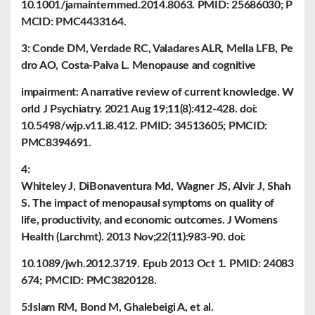
10.1001/jamainternmed.2014.8063. PMID: 25686030; P
MCID: PMC4433164.
3: Conde DM, Verdade RC, Valadares ALR, Mella LFB, Pe
dro AO, Costa-Paiva L. Menopause and cognitive
impairment: A narrative review of current knowledge. W
orld J Psychiatry. 2021 Aug 19;11(8):412-428. doi:
10.5498/wjp.v11.i8.412. PMID: 34513605; PMCID:
PMC8394691.
4:
Whiteley J, DiBonaventura Md, Wagner JS, Alvir J, Shah
S. The impact of menopausal symptoms on quality of
life, productivity, and economic outcomes. J Womens
Health (Larchmt). 2013 Nov;22(11):983-90. doi:
10.1089/jwh.2012.3719. Epub 2013 Oct 1. PMID: 24083
674; PMCID: PMC3820128.
5:Islam RM, Bond M, Ghalebeigi A, et al.