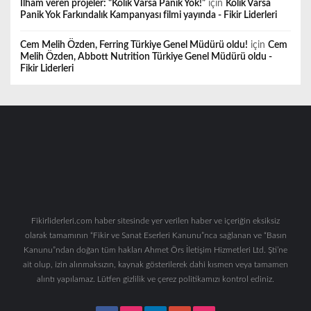
İlham veren projeler: “Kolik Varsa Panik Yok!”
için
Kolik Varsa
Panik Yok Farkındalık Kampanyası filmi yayında - Fikir Liderleri
Cem Melih Özden, Ferring Türkiye Genel Müdürü oldu!
için
Cem
Melih Özden, Abbott Nutrition Türkiye Genel Müdürü oldu -
Fikir Liderleri
Fikirliderleri.com haber sitesinde yer verilen haber ve içeriğin eksiksiz
olarak tamamının “Fikir ve Sanat Eserleri Kanunu”nca sağlanan ve “Basın
Kanunu”ndan doğan tüm hakları Ahmet Örs İletişim Hizmetleri Ltd. Şti’ne
ait olup, izin alınmaksızın, kaynak gösterilerek dahi kısmen veya tamamen
alıntı yapılamaz. Lütfen gizlilik ve çerez politikamızı kontrol ediniz.