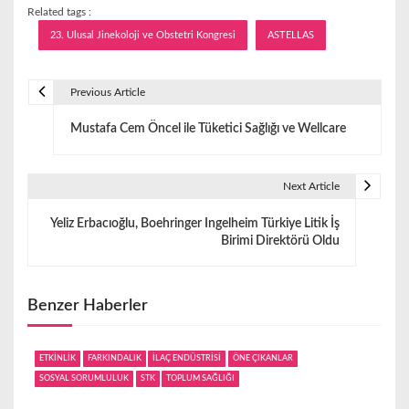
Related tags :
23. Ulusal Jinekoloji ve Obstetri Kongresi
ASTELLAS
Previous Article
Y
Mustafa Cem Öncel ile Tüketici Sağlığı ve Wellcare
a
z
Next Article
ı
Yeliz Erbacıoğlu, Boehringer Ingelheim Türkiye Litik İş
g
Birimi Direktörü Oldu
e
z
Benzer Haberler
i
ETKİNLİK
FARKINDALIK
İLAÇ ENDÜSTRİSİ
ÖNE ÇIKANLAR
n
SOSYAL SORUMLULUK
STK
TOPLUM SAĞLIĞI
m