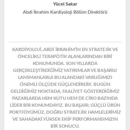
Yücel Sakar
Abdi İbrahim Kardiyoloji Bölüm Direktörü
KARDİYOLOJİ, ABDİ İBRAHİM’İN EN STRATEJİK VE
ÖNCELİKLİ TERAPÖTİK ALANLARINDAN BİRİ
KONUMUNDA. SON YILLARDA
GERÇEKLEŞTİRDİĞİMİZ YATIRIMLAR VE BAŞARILI
LANSMANLARLA BU ALANDAKİ VARLIĞIMIZI
ÖNEMLİ ÖLÇÜDE GÜÇLENDİRDİK. BUGÜN
GELDİĞİMİZ NOKTADA, FAALİYET GÖSTERDİĞİMİZ
PAZARLARDA HEM KUTU HEM DE CİRO BAZINDA
LİDER BİR KONUMDAYIZ. BU BAŞARI; GÜÇLÜ ÜRÜN
PORTFÖYÜMÜZ, DOĞRU STRATEJİK HAMLELERİMİZ
VE SAHADAKİ YÜKSEK EKİP PERFORMANSIMIZIN
BİR SONUCU.