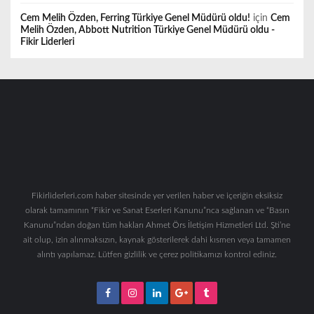
Cem Melih Özden, Ferring Türkiye Genel Müdürü oldu!
için
Cem
Melih Özden, Abbott Nutrition Türkiye Genel Müdürü oldu -
Fikir Liderleri
Fikirliderleri.com haber sitesinde yer verilen haber ve içeriğin eksiksiz
olarak tamamının “Fikir ve Sanat Eserleri Kanunu”nca sağlanan ve “Basın
Kanunu”ndan doğan tüm hakları Ahmet Örs İletişim Hizmetleri Ltd. Şti’ne
ait olup, izin alınmaksızın, kaynak gösterilerek dahi kısmen veya tamamen
alıntı yapılamaz. Lütfen gizlilik ve çerez politikamızı kontrol ediniz.