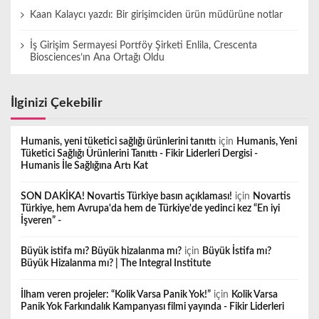
Kaan Kalaycı yazdı: Bir girişimciden ürün müdürüne notlar
İş Girişim Sermayesi Portföy Şirketi Enlila, Crescenta
Biosciences’ın Ana Ortağı Oldu
İlginizi Çekebilir
Humanis, yeni tüketici sağlığı ürünlerini tanıttı
için
Humanis, Yeni
Tüketici Sağlığı Ürünlerini Tanıttı - Fikir Liderleri Dergisi -
Humanis İle Sağlığına Artı Kat
SON DAKİKA! Novartis Türkiye basın açıklaması!
için
Novartis
Türkiye, hem Avrupa'da hem de Türkiye'de yedinci kez “En iyi
İşveren” -
Büyük istifa mı? Büyük hizalanma mı?
için
Büyük İstifa mı?
Büyük Hizalanma mı? | The Integral Institute
İlham veren projeler: “Kolik Varsa Panik Yok!”
için
Kolik Varsa
Panik Yok Farkındalık Kampanyası filmi yayında - Fikir Liderleri