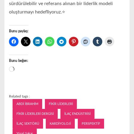
sürdürülebilir ve referans alınan bir liderlik modeli
oluşturmayı hedefliyoruz.⭐️
Bunu paylaş:
Bunu beğen:
Yükleniyor...
Related tags :
ABDİ İBRAHİM
FİKİR LİDERLERİ
FİKİR LİDERLERİ DERGİSİ
İLAÇ ENDÜSTRİSİ
İLAÇ SEKTÖRÜ
KARDİYOLOJİ
PERSPEKTİF
Yücel Sakar