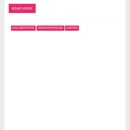
READ MORE
İLAÇ ENDÜSTRİSİ
İNSAN KAYNAKLARI
KARİYER