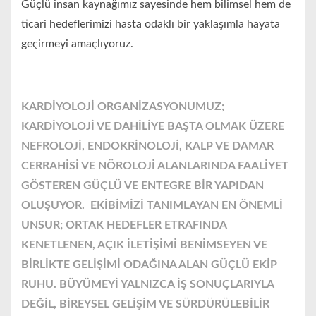
Güçlü insan kaynağımız sayesinde hem bilimsel hem de
ticari hedeflerimizi hasta odaklı bir yaklaşımla hayata
geçirmeyi amaçlıyoruz.
KARDİYOLOJİ ORGANİZASYONUMUZ;
KARDİYOLOJİ VE DAHİLİYE BAŞTA OLMAK ÜZERE
NEFROLOJİ, ENDOKRİNOLOJİ, KALP VE DAMAR
CERRAHİSİ VE NÖROLOJİ ALANLARINDA FAALİYET
GÖSTEREN GÜÇLÜ VE ENTEGRE BİR YAPIDAN
OLUŞUYOR. EKİBİMİZİ TANIMLAYAN EN ÖNEMLİ
UNSUR; ORTAK HEDEFLER ETRAFINDA
KENETLENEN, AÇIK İLETİŞİMİ BENİMSEYEN VE
BİRLİKTE GELİŞİMİ ODAĞINA ALAN GÜÇLÜ EKİP
RUHU. BÜYÜMEYİ YALNIZCA İŞ SONUÇLARIYLA
DEĞİL, BİREYSEL GELİŞİM VE SÜRDÜRÜLEBİLİR