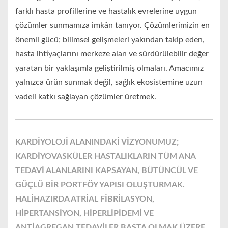
farklı hasta profillerine ve hastalık evrelerine uygun
çözümler sunmamıza imkân tanıyor. Çözümlerimizin en
önemli gücü; bilimsel gelişmeleri yakından takip eden,
hasta ihtiyaçlarını merkeze alan ve sürdürülebilir değer
yaratan bir yaklaşımla geliştirilmiş olmaları. Amacımız
yalnızca ürün sunmak değil, sağlık ekosistemine uzun
vadeli katkı sağlayan çözümler üretmek.
KARDİYOLOJİ ALANINDAKİ VİZYONUMUZ;
KARDİYOVASKÜLER HASTALIKLARIN TÜM ANA
TEDAVİ ALANLARINI KAPSAYAN, BÜTÜNCÜL VE
GÜÇLÜ BİR PORTFÖY YAPISI OLUŞTURMAK.
HALİHAZIRDA ATRİAL FİBRİLASYON,
HİPERTANSİYON, HİPERLİPİDEMİ VE
ANTİAGREGAN TEDAVİLER BAŞTA OLMAK ÜZERE