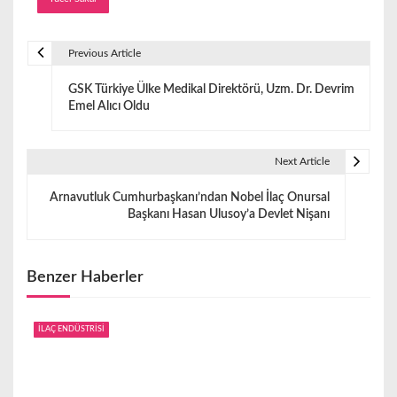
Previous Article
Y
GSK Türkiye Ülke Medikal Direktörü, Uzm. Dr. Devrim
a
Emel Alıcı Oldu
z
ı
Next Article
g
Arnavutluk Cumhurbaşkanı’ndan Nobel İlaç Onursal
Başkanı Hasan Ulusoy’a Devlet Nişanı
e
z
Benzer Haberler
i
n
İLAÇ ENDÜSTRİSİ
m
e