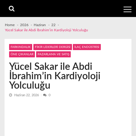
Skip
Skip
to
to
navigation
content
Home
2026
Haziran
22
Yücel Sakar ile Abdi İbrahim’in Kardiyoloji Yolculuğu
FARKINDALIK
FİKİR LİDERLERİ DERGİSİ
İLAÇ ENDÜSTRİSİ
ÖNE ÇIKANLAR
PAZARLAMA VE SATIŞ
Yücel Sakar ile Abdi
İbrahim’in Kardiyoloji
Yolculuğu
Haziran 22, 2026
0