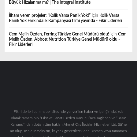
Büyük Hizalanma mı? | The Integral Institute
İlham veren projeler: “Kolik Varsa Panik Yok!”
için
Kolik Varsa
Panik Yok Farkındalık Kampanyası filmi yayında - Fikir Liderleri
Cem Melih Özden, Ferring Türkiye Genel Müdürü oldu!
için
Cem
Melih Özden, Abbott Nutrition Türkiye Genel Müdürü oldu -
Fikir Liderleri
Fikirliderleri.com haber sitesinde yer verilen haber ve içeriğin eksiksiz
olarak tamamının “Fikir ve Sanat Eserleri Kanunu”nca sağlanan ve “Basın
Kanunu”ndan doğan tüm hakları Ahmet Örs İletişim Hizmetleri Ltd. Şti’ne
ait olup, izin alınmaksızın, kaynak gösterilerek dahi kısmen veya tamamen