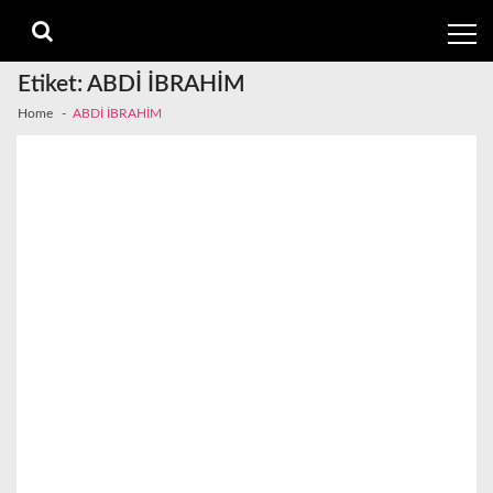
Skip
Skip
to
to
navigation
content
Etiket:
ABDİ İBRAHİM
Home
ABDİ İBRAHİM