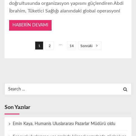
doğrultusunda organizasyon yapısını güçlendiren Abdi
İbrahim, Tüketici Sağlığı alanındaki global operasyonl
HABERIN DEVAMI
Y
a
…
1
2
14
Sonraki
z
ı
s
a
Search
y
for:
f
a
Son Yazılar
l
a
Emin Kaya, Humanis Uluslararası Pazarlar Müdürü oldu
m