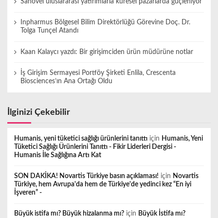
Sanovel uluslararası yatırımlarla küresel pazarlarda güçleniyor
a
s
Inpharmus Bölgesel Bilim Direktörlüğü Görevine Doç. Dr.
Tolga Tunçel Atandı
ı
Kaan Kalaycı yazdı: Bir girişimciden ürün müdürüne notlar
İş Girişim Sermayesi Portföy Şirketi Enlila, Crescenta
Biosciences’ın Ana Ortağı Oldu
İlginizi Çekebilir
Humanis, yeni tüketici sağlığı ürünlerini tanıttı
için
Humanis, Yeni
Tüketici Sağlığı Ürünlerini Tanıttı - Fikir Liderleri Dergisi -
Humanis İle Sağlığına Artı Kat
SON DAKİKA! Novartis Türkiye basın açıklaması!
için
Novartis
Türkiye, hem Avrupa'da hem de Türkiye'de yedinci kez “En iyi
İşveren” -
Büyük istifa mı? Büyük hizalanma mı?
için
Büyük İstifa mı?