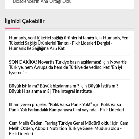
Biosciences’ın Ana Ortağı Oldu
İlginizi Çekebilir
Humanis, yeni tüketici sağlığı ürünlerini tanıttı
için
Humanis, Yeni
Tüketici Sağlığı Ürünlerini Tanıttı - Fikir Liderleri Dergisi -
Humanis İle Sağlığına Artı Kat
SON DAKİKA! Novartis Türkiye basın açıklaması!
için
Novartis
Türkiye, hem Avrupa'da hem de Türkiye'de yedinci kez “En iyi
İşveren” -
Büyük istifa mı? Büyük hizalanma mı?
için
Büyük İstifa mı?
Büyük Hizalanma mı? | The Integral Institute
İlham veren projeler: “Kolik Varsa Panik Yok!”
için
Kolik Varsa
Panik Yok Farkındalık Kampanyası filmi yayında - Fikir Liderleri
Cem Melih Özden, Ferring Türkiye Genel Müdürü oldu!
için
Cem
Melih Özden, Abbott Nutrition Türkiye Genel Müdürü oldu -
Fikir Liderleri