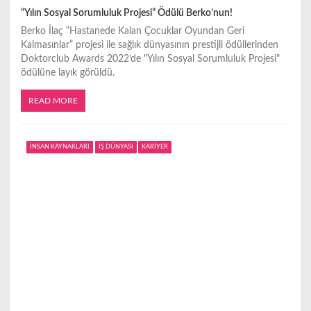
“Yılın Sosyal Sorumluluk Projesi” Ödülü Berko’nun!
Berko İlaç “Hastanede Kalan Çocuklar Oyundan Geri
Kalmasınlar” projesi ile sağlık dünyasının prestijli ödüllerinden
Doktorclub Awards 2022’de "Yılın Sosyal Sorumluluk Projesi"
ödülüne layık görüldü.
READ MORE
İNSAN KAYNAKLARI
İŞ DÜNYASI
KARİYER