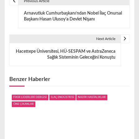
Previous Article
Y
Arnavutluk Cumhurbaşkanı’ndan Nobel İlaç Onursal
a
Başkanı Hasan Ulusoy’a Devlet Nişanı
z
ı
Next Article
g
Hacettepe Üniversitesi, HÜ-SESPAM ve AstraZeneca
Sağlık Sisteminin Geleceğini Konuştu
e
z
Benzer Haberler
i
n
FİKİR LİDERLERİ DERGİSİ
İLAÇ ENDÜSTRİSİ
NADİR HASTALIKLAR
ÖNE ÇIKANLAR
m
e
s