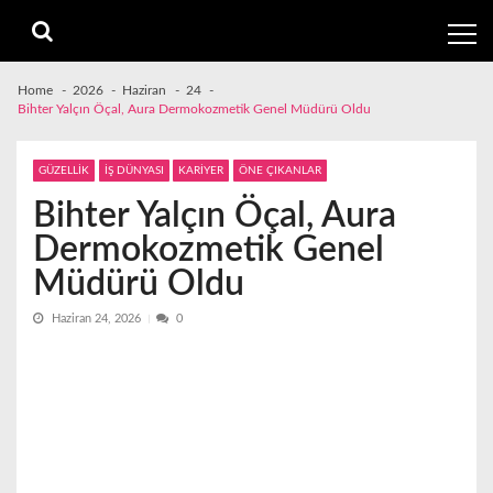
Skip
Skip
to
to
navigation
content
Home
2026
Haziran
24
Bihter Yalçın Öçal, Aura Dermokozmetik Genel Müdürü Oldu
GÜZELLİK
İŞ DÜNYASI
KARİYER
ÖNE ÇIKANLAR
Bihter Yalçın Öçal, Aura
Dermokozmetik Genel
Müdürü Oldu
Haziran 24, 2026
0