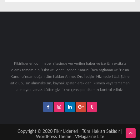
Fikirliderleri.com haber sitesinde yer verilen haber ve içeriğin eksiksiz
olarak tamamının “Fikir ve Sanat Eserleri Kanunu”nca sağlanan ve “Basın
Kanunu”ndan doğan tüm hakları Ahmet Örs İletişim Hizmetleri Ltd. Şti’ne
ait olup, izin alınmaksızın, kaynak gösterilerek dahi kısmen veya tamamen
alıntı yapılamaz. Lütfen gizlilik ve çerez politikamızı kontrol ediniz.
Copyright © 2020 Fikir Liderleri | Tüm Hakları Saklıdır |
WordPress Theme :
VMagazine Lite