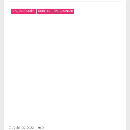
İLAÇ ENDÜSTRİSİ
ÖDÜLLER
ÖNE ÇIKANLAR
Aralık 20, 2022
0