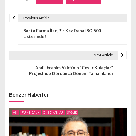
Previous Article
Y
Santa Farma İlaç, Bir Kez Daha İSO 500
a
Listesinde!
z
ı
Next Article
g
Abdi İbrahim Vakfı’nın “Cesur Kulaçlar”
Projesinde Dördüncü Dönem Tamamlandı
e
z
Benzer Haberler
i
n
AŞI
FARKINDALIK
ÖNE ÇIKANLAR
SAĞLIK
m
e