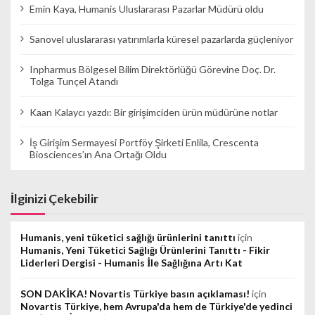
Emin Kaya, Humanis Uluslararası Pazarlar Müdürü oldu
Sanovel uluslararası yatırımlarla küresel pazarlarda güçleniyor
Inpharmus Bölgesel Bilim Direktörlüğü Görevine Doç. Dr.
Tolga Tunçel Atandı
Kaan Kalaycı yazdı: Bir girişimciden ürün müdürüne notlar
İş Girişim Sermayesi Portföy Şirketi Enlila, Crescenta
Biosciences’ın Ana Ortağı Oldu
İlginizi Çekebilir
Humanis, yeni tüketici sağlığı ürünlerini tanıttı
için
Humanis, Yeni Tüketici Sağlığı Ürünlerini Tanıttı - Fikir
Liderleri Dergisi - Humanis İle Sağlığına Artı Kat
SON DAKİKA! Novartis Türkiye basın açıklaması!
için
Novartis Türkiye, hem Avrupa'da hem de Türkiye'de yedinci