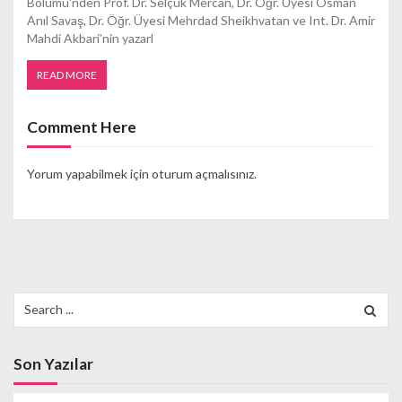
Bölümü'nden Prof. Dr. Selçuk Mercan, Dr. Öğr. Üyesi Osman
Anıl Savaş, Dr. Öğr. Üyesi Mehrdad Sheikhvatan ve Int. Dr. Amir
Mahdi Akbari’nin yazarl
READ MORE
Comment Here
Yorum yapabilmek için
oturum açmalısınız
.
Search
for:
Son Yazılar