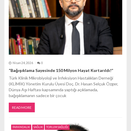
s
i
Nisan 24, 2026
0
“Bağışıklama Sayesinde 150 Milyon Hayat Kurtarıldı!”
Türk Klinik Mikrobiyoloji ve İnfeksiyon Hastalıkları Derneği
(KLİMİK) Yönetim Kurulu Üyesi Doç. Dr. Hasan Selçuk Özger,
Dünya Aşı Haftası kapsamında yaptığı açıklamada,
bağışıklamanın sadece bir çocuk
READ MORE
FARKINDALIK
SAĞLIK
TOPLUM SAĞLIĞI