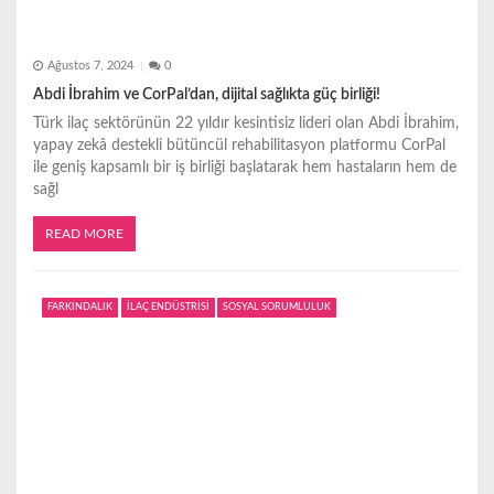
Ağustos 7, 2024
0
Abdi İbrahim ve CorPal’dan, dijital sağlıkta güç birliği!
Türk ilaç sektörünün 22 yıldır kesintisiz lideri olan Abdi İbrahim,
yapay zekâ destekli bütüncül rehabilitasyon platformu CorPal
ile geniş kapsamlı bir iş birliği başlatarak hem hastaların hem de
sağl
READ MORE
FARKINDALIK
İLAÇ ENDÜSTRİSİ
SOSYAL SORUMLULUK