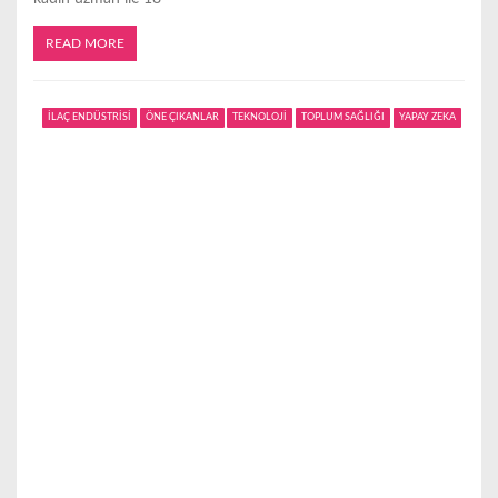
READ MORE
İLAÇ ENDÜSTRİSİ
ÖNE ÇIKANLAR
TEKNOLOJİ
TOPLUM SAĞLIĞI
YAPAY ZEKA