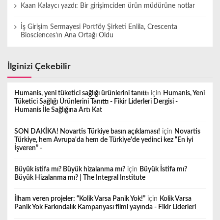
Kaan Kalaycı yazdı: Bir girişimciden ürün müdürüne notlar
İş Girişim Sermayesi Portföy Şirketi Enlila, Crescenta
Biosciences’ın Ana Ortağı Oldu
İlginizi Çekebilir
Humanis, yeni tüketici sağlığı ürünlerini tanıttı
için
Humanis, Yeni
Tüketici Sağlığı Ürünlerini Tanıttı - Fikir Liderleri Dergisi -
Humanis İle Sağlığına Artı Kat
SON DAKİKA! Novartis Türkiye basın açıklaması!
için
Novartis
Türkiye, hem Avrupa'da hem de Türkiye'de yedinci kez “En iyi
İşveren” -
Büyük istifa mı? Büyük hizalanma mı?
için
Büyük İstifa mı?
Büyük Hizalanma mı? | The Integral Institute
İlham veren projeler: “Kolik Varsa Panik Yok!”
için
Kolik Varsa
Panik Yok Farkındalık Kampanyası filmi yayında - Fikir Liderleri