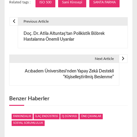
Related tags :
ISO 500
Sami Kiresepi
SANTA FARMA
Previous Article
Y
Doç. Dr. Atila Altuntaş’tan Polikistik Böbrek
a
Hastalarına Önemli Uyarılar
z
ı
Next Article
g
Acıbadem Üniversitesi’nden Yapay Zekâ Destekli
“Kişiselleştirilmiş Beslenme”
e
z
Benzer Haberler
i
n
FARKINDALIK
İLAÇ ENDÜSTRİSİ
İŞ DÜNYASI
ÖNE ÇIKANLAR
SOSYAL SORUMLULUK
m
e