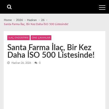
Skip
Skip
to
to
navigation
content
Home
2026
Haziran
26
Santa Farma İlaç, Bir Kez Daha İSO 500 Listesinde!
İLAÇ ENDÜSTRİSİ
ÖNE ÇIKANLAR
Santa Farma İlaç, Bir Kez
Daha İSO 500 Listesinde!
Haziran 26, 2026
0