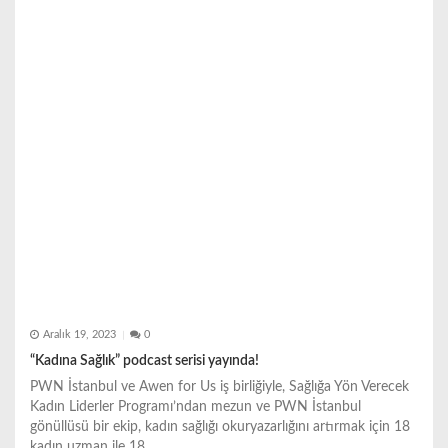
s
i
Aralık 19, 2023
0
“Kadına Sağlık” podcast serisi yayında!
PWN İstanbul ve Awen for Us iş birliğiyle, Sağlığa Yön Verecek
Kadın Liderler Programı’ndan mezun ve PWN İstanbul
gönüllüsü bir ekip, kadın sağlığı okuryazarlığını artırmak için 18
kadın uzman ile 18