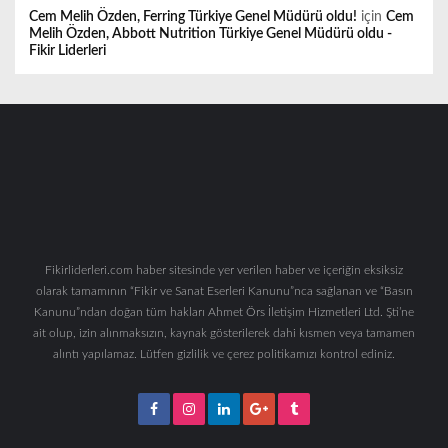
Cem Melih Özden, Ferring Türkiye Genel Müdürü oldu!
için
Cem
Melih Özden, Abbott Nutrition Türkiye Genel Müdürü oldu -
Fikir Liderleri
Fikirliderleri.com haber sitesinde yer verilen haber ve içeriğin eksiksiz
olarak tamamının “Fikir ve Sanat Eserleri Kanunu”nca sağlanan ve “Basın
Kanunu”ndan doğan tüm hakları Ahmet Örs İletişim Hizmetleri Ltd. Şti’ne
ait olup, izin alınmaksızın, kaynak gösterilerek dahi kısmen veya tamamen
alıntı yapılamaz. Lütfen gizlilik ve çerez politikamızı kontrol ediniz.