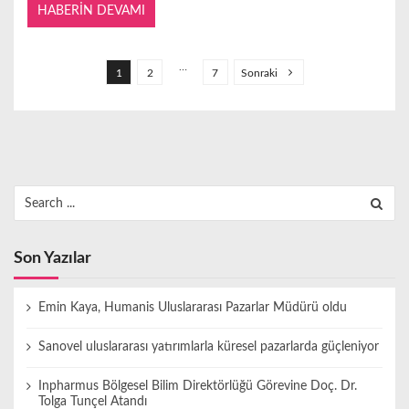
HABERIN DEVAMI
Y
a
…
1
2
7
Sonraki
z
ı
s
a
Search
y
for:
f
a
Son Yazılar
l
a
Emin Kaya, Humanis Uluslararası Pazarlar Müdürü oldu
m
Sanovel uluslararası yatırımlarla küresel pazarlarda güçleniyor
a
s
Inpharmus Bölgesel Bilim Direktörlüğü Görevine Doç. Dr.
Tolga Tunçel Atandı