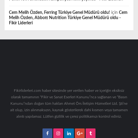
Cem Melih Özden, Ferring Türkiye Genel Müdürü oldu!
için
Cem
Melih Özden, Abbott Nutrition Türkiye Genel Müdürü oldu -
Fikir Liderleri
Fikirliderleri.com haber sitesinde yer verilen haber ve içeriğin eksiksiz
olarak tamamının “Fikir ve Sanat Eserleri Kanunu”nca sağlanan ve “Basın
Kanunu”ndan doğan tüm hakları Ahmet Örs İletişim Hizmetleri Ltd. Şti’ne
ait olup, izin alınmaksızın, kaynak gösterilerek dahi kısmen veya tamamen
alıntı yapılamaz. Lütfen gizlilik ve çerez politikamızı kontrol ediniz.