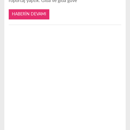
röportaj yaptık. Gıda ve gıda güve
HABERIN DEVAMI