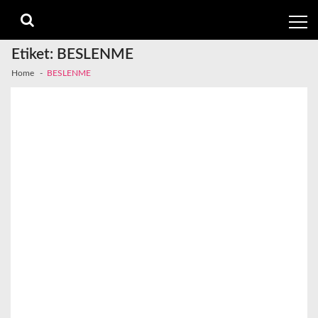
Skip
Skip
to
to
navigation
content
Etiket:
BESLENME
Home
BESLENME