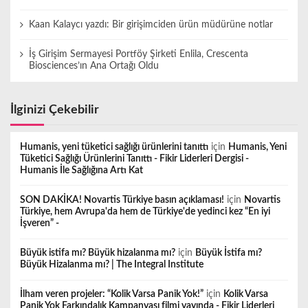
ı
Kaan Kalaycı yazdı: Bir girişimciden ürün müdürüne notlar
İş Girişim Sermayesi Portföy Şirketi Enlila, Crescenta
Biosciences’ın Ana Ortağı Oldu
İlginizi Çekebilir
Humanis, yeni tüketici sağlığı ürünlerini tanıttı
için
Humanis, Yeni
Tüketici Sağlığı Ürünlerini Tanıttı - Fikir Liderleri Dergisi -
Humanis İle Sağlığına Artı Kat
SON DAKİKA! Novartis Türkiye basın açıklaması!
için
Novartis
Türkiye, hem Avrupa'da hem de Türkiye'de yedinci kez “En iyi
İşveren” -
Büyük istifa mı? Büyük hizalanma mı?
için
Büyük İstifa mı?
Büyük Hizalanma mı? | The Integral Institute
İlham veren projeler: “Kolik Varsa Panik Yok!”
için
Kolik Varsa
Panik Yok Farkındalık Kampanyası filmi yayında - Fikir Liderleri