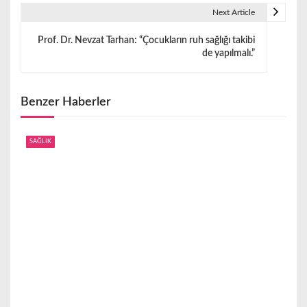
z
Next Article
ı
Prof. Dr. Nevzat Tarhan: “Çocukların ruh sağlığı takibi
g
de yapılmalı.”
e
z
Benzer Haberler
i
SAĞLIK
n
m
e
s
i