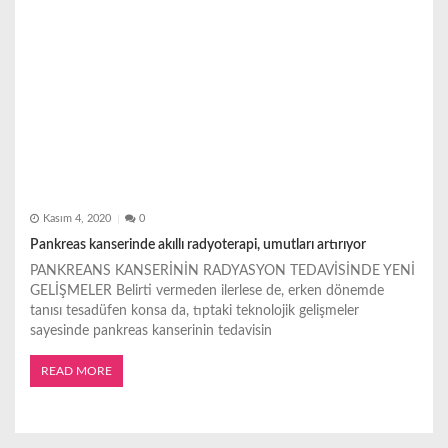
Kasım 4, 2020
0
Pankreas kanserinde akıllı radyoterapi, umutları artırıyor
PANKREANS KANSERİNİN RADYASYON TEDAVİSİNDE YENİ
GELİŞMELER Belirti vermeden ilerlese de, erken dönemde
tanısı tesadüfen konsa da, tıptaki teknolojik gelişmeler
sayesinde pankreas kanserinin tedavisin
READ MORE