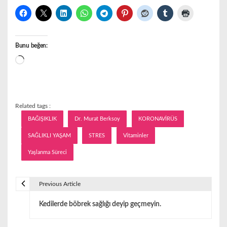
Bunu beğen:
Yükleniyor...
Related tags :
BAĞIŞIKLIK
Dr. Murat Berksoy
KORONAVİRÜS
SAĞLIKLI YAŞAM
STRES
Vitaminler
Yaşlanma Süreci
Previous Article
Y
Kedilerde böbrek sağlığı deyip geçmeyin.
a