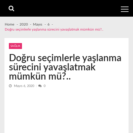
Skip
Skip
to
to
navigation
content
Home
2020
Mayıs
6
Doğru seçimlerle yaşlanma sürecini yavaşlatmak mümkün mü?..
SAĞLIK
Doğru seçimlerle yaşlanma
sürecini yavaşlatmak
mümkün mü?..
Mayıs 6, 2020
0