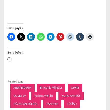
Bunu paylaş:
Bunu beğen:
Yükleniyor...
Related tags :
ABDİ İBRAHİM
Birleşmiş Milletler
ÇEVRE
COVID-19
Karbon Ayak İzi
KORONAVİRÜS
OĞUZCAN BÜLBÜL
PANDEMİ
TÜSİAD