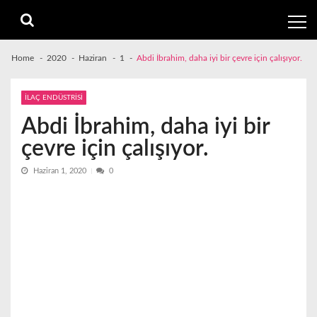
Skip
Skip
to
to
navigation
content
Home
2020
Haziran
1
Abdi İbrahim, daha iyi bir çevre için çalışıyor.
İLAÇ ENDÜSTRİSİ
Abdi İbrahim, daha iyi bir
çevre için çalışıyor.
Haziran 1, 2020
0