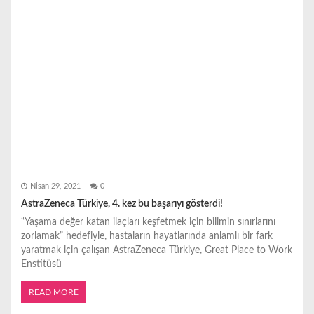
s
i
Nisan 29, 2021
0
AstraZeneca Türkiye, 4. kez bu başarıyı gösterdi!
“Yaşama değer katan ilaçları keşfetmek için bilimin sınırlarını
zorlamak” hedefiyle, hastaların hayatlarında anlamlı bir fark
yaratmak için çalışan AstraZeneca Türkiye, Great Place to Work
Enstitüsü
READ MORE