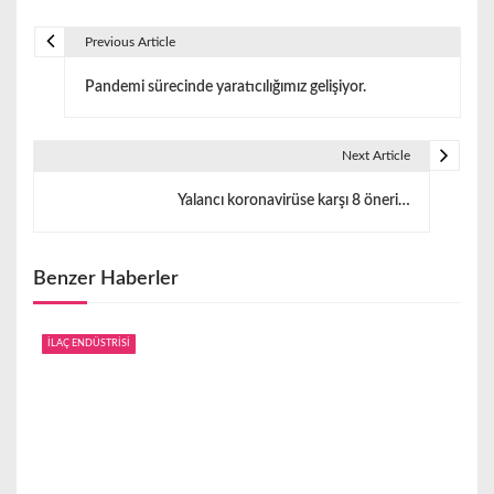
Previous Article
Y
Pandemi sürecinde yaratıcılığımız gelişiyor.
a
z
Next Article
ı
Yalancı koronavirüse karşı 8 öneri…
g
e
Benzer Haberler
z
i
İLAÇ ENDÜSTRİSİ
n
m
e