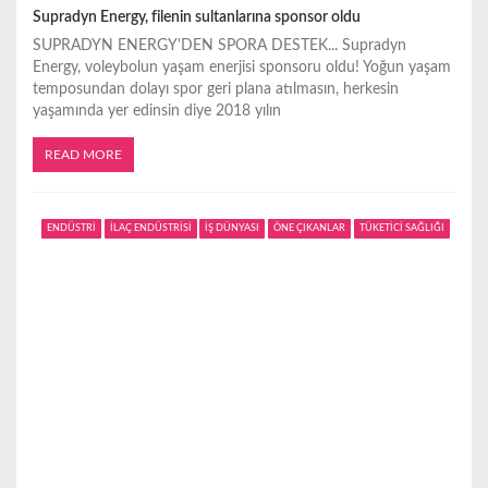
Supradyn Energy, filenin sultanlarına sponsor oldu
SUPRADYN ENERGY'DEN SPORA DESTEK... Supradyn
Energy, voleybolun yaşam enerjisi sponsoru oldu! Yoğun yaşam
temposundan dolayı spor geri plana atılmasın, herkesin
yaşamında yer edinsin diye 2018 yılın
READ MORE
ENDÜSTRİ
İLAÇ ENDÜSTRİSİ
İŞ DÜNYASI
ÖNE ÇIKANLAR
TÜKETİCİ SAĞLIĞI