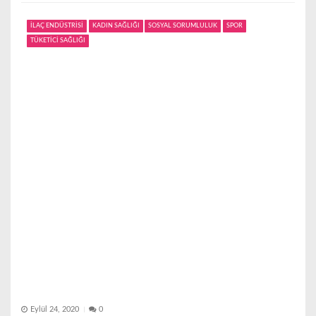
İLAÇ ENDÜSTRİSİ
KADIN SAĞLIĞI
SOSYAL SORUMLULUK
SPOR
TÜKETİCİ SAĞLIĞI
Eylül 24, 2020
0