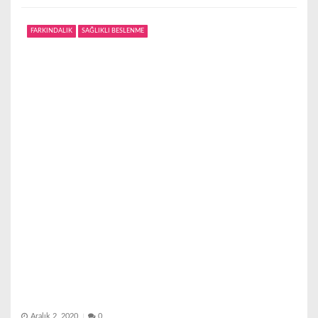
FARKINDALIK
SAĞLIKLI BESLENME
Aralık 2, 2020
0