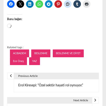
Bunu beğen:
Yükleniyor...
Related tags :
ACIBADEM
BESLENME
BESLENME VE DİYET
Ece Öneş
YAZ
Previous Article
Y
Erol Kiresepi: “Özel sektör hayati rol oynuyor.”
a
z
Next Article
ı