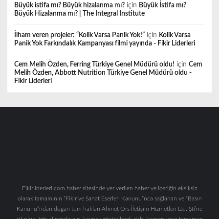
Büyük istifa mı? Büyük hizalanma mı?
için
Büyük İstifa mı?
Büyük Hizalanma mı? | The Integral Institute
İlham veren projeler: “Kolik Varsa Panik Yok!”
için
Kolik Varsa
Panik Yok Farkındalık Kampanyası filmi yayında - Fikir Liderleri
Cem Melih Özden, Ferring Türkiye Genel Müdürü oldu!
için
Cem
Melih Özden, Abbott Nutrition Türkiye Genel Müdürü oldu -
Fikir Liderleri
Fikirliderleri.com haber sitesinde yer verilen haber ve içeriğin eksiksiz
olarak tamamının “Fikir ve Sanat Eserleri Kanunu”nca sağlanan ve “Basın
Kanunu”ndan doğan tüm hakları Ahmet Örs İletişim Hizmetleri Ltd. Şti’ne
ait olup, izin alınmaksızın, kaynak gösterilerek dahi kısmen veya tamamen