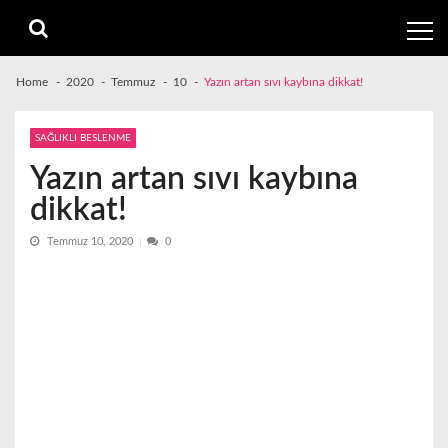
Skip
Skip
to
to
navigation
content
Home
2020
Temmuz
10
Yazın artan sıvı kaybına dikkat!
SAĞLIKLI BESLENME
Yazın artan sıvı kaybına
dikkat!
Temmuz 10, 2020
0