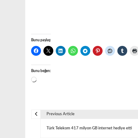
Bunu paylaş:
Bunu beğen:
Yükleniyor...
Previous Article
Y
Türk Telekom 417 milyon GB internet hediye etti
a