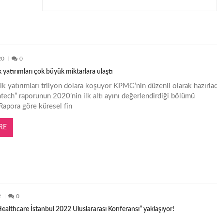
20
0
 yatırımları çok büyük miktarlara ulaştı
ik yatırımları trilyon dolara koşuyor KPMG’nin düzenli olarak hazırlad
ntech” raporunun 2020’nin ilk altı ayını değerlendirdiği bölümü
Rapora göre küresel fin
RE
2
0
ealthcare İstanbul 2022 Uluslararası Konferansı” yaklaşıyor!