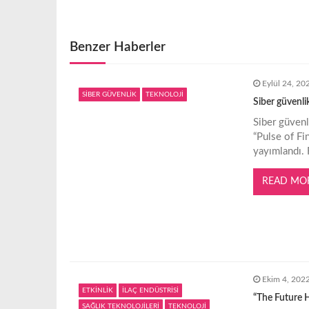
z
Benzer Haberler
ı
Eylül 24, 20
g
SİBER GÜVENLİK
TEKNOLOJİ
Siber güvenlik
Siber güvenl
e
“Pulse of Fi
yayımlandı. 
z
READ MO
i
n
m
Ekim 4, 202
ETKİNLİK
İLAÇ ENDÜSTRİSİ
“The Future H
e
SAĞLIK TEKNOLOJİLERİ
TEKNOLOJİ