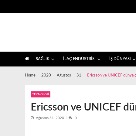
Skip
Skip
to
to
navigation
content
İlaç sektörü ve sağlık, farkındalık haberleri
SAĞLIK
İLAÇ ENDÜSTRİSİ
İŞ DÜNYASI
Home
2020
Ağustos
31
Ericsson ve UNICEF dünya çapı
TEKNOLOJİ
Ericsson ve UNICEF düny
Ağustos 31, 2020
0