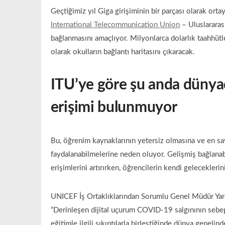
Geçtiğimiz yıl Giga girişiminin bir parçası olarak ort
International Telecommunication Union
– Uluslararası
bağlanmasını amaçlıyor. Milyonlarca dolarlık taahhütl
olarak okulların bağlantı haritasını çıkaracak.
ITU’ye göre şu anda dünya
erişimi bulunmuyor
Bu, öğrenim kaynaklarının yetersiz olmasına ve en sa
faydalanabilmelerine neden oluyor. Gelişmiş bağlanabil
erişimlerini artırırken, öğrencilerin kendi geleceklerin
UNICEF İş Ortaklıklarından Sorumlu Genel Müdür Yardım
“Derinleşen dijital uçurum COVID-19 salgınının sebep
eğitimle ilgili sıkıntılarla birleştiğinde dünya genelin