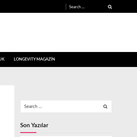
Search
for:
UK
LONGEVITY MAGAZİN
Search
for:
Son Yazılar