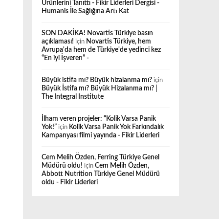
Ürünlerini Tanıttı - Fikir Liderleri Dergisi -
Humanis İle Sağlığına Artı Kat
SON DAKİKA! Novartis Türkiye basın
açıklaması!
için
Novartis Türkiye, hem
Avrupa'da hem de Türkiye'de yedinci kez
“En iyi İşveren” -
Büyük istifa mı? Büyük hizalanma mı?
için
Büyük İstifa mı? Büyük Hizalanma mı? |
The Integral Institute
İlham veren projeler: “Kolik Varsa Panik
Yok!”
için
Kolik Varsa Panik Yok Farkındalık
Kampanyası filmi yayında - Fikir Liderleri
Cem Melih Özden, Ferring Türkiye Genel
Müdürü oldu!
için
Cem Melih Özden,
Abbott Nutrition Türkiye Genel Müdürü
oldu - Fikir Liderleri