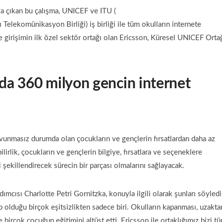
aya çıkan bu çalışma, UNICEF ve ITU (
 Telekomünikasyon Birliği) iş birliği ile tüm okulların internete
e girişimin ilk özel sektör ortağı olan Ericsson, Küresel UNICEF Orta
da 360 milyon gencin internet
vunmasız durumda olan çocukların ve gençlerin fırsatlardan daha az
irlik, çocukların ve gençlerin bilgiye, fırsatlara ve seçeneklere
i şekillendirecek sürecin bir parçası olmalarını sağlayacak.
cısı Charlotte Petri Gornitzka, konuyla ilgili olarak şunları söyledi
 olduğu birçok eşitsizlikten sadece biri. Okulların kapanması, uzakta
de birçok çocuğun eğitimini altüst etti. Ericsson ile ortaklığımız bizi t