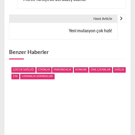
a
z
Next Article
ı
Yeni mutasyon çok hızlı!
g
e
Benzer Haberler
z
i
ÇOCUK SAĞLIĞI
ETKİNLİK
FARKINDALIK
KONGRE
ÖNE ÇIKANLAR
SAĞLIK
STK
UZMANLIK DERNEKLERİ
n
m
e
s
i