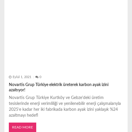
Eylül 1, 2021
0
Novartis Grup Türkiye elektrik üreterek karbon ayak izini
azaltıyor!
Novartis Grup Türkiye Kurtköy ve Gebze'deki üretim
tesislerinde enerji verimliliği ve yenilenebilir enerji çalışmalarıyla
2025’e kadar her iki fabrikada karbon ayak izini yaklaşık %24
azaltmayı hedefl
READ MORE