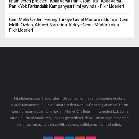
İlham veren projeler: “Kolik Varsa Panik Yok!”
için
Kolik Varsa
Panik Yok Farkındalık Kampanyası filmi yayında - Fikir Liderleri
Cem Melih Özden, Ferring Türkiye Genel Müdürü oldu!
için
Cem
Melih Özden, Abbott Nutrition Türkiye Genel Müdürü oldu -
Fikir Liderleri
Fikirliderleri.com haber sitesinde yer verilen haber ve içeriğin eksiksiz
olarak tamamının “Fikir ve Sanat Eserleri Kanunu”nca sağlanan ve “Basın
Kanunu”ndan doğan tüm hakları Ahmet Örs İletişim Hizmetleri Ltd. Şti’ne
ait olup, izin alınmaksızın, kaynak gösterilerek dahi kısmen veya tamamen
alıntı yapılamaz. Lütfen gizlilik ve çerez politikamızı kontrol ediniz.