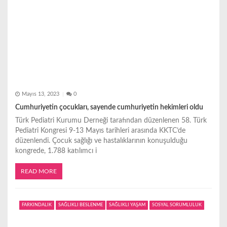
Mayıs 13, 2023
0
Cumhuriyetin çocukları, sayende cumhuriyetin hekimleri oldu
Türk Pediatri Kurumu Derneği tarafından düzenlenen 58. Türk
Pediatri Kongresi 9-13 Mayıs tarihleri arasında KKTC’de
düzenlendi. Çocuk sağlığı ve hastalıklarının konuşulduğu
kongrede, 1.788 katılımcı i
READ MORE
FARKINDALIK
SAĞLIKLI BESLENME
SAĞLIKLI YAŞAM
SOSYAL SORUMLULUK