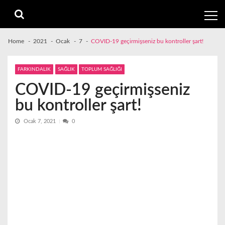
Skip
Skip
to
to
navigation
content
Home
2021
Ocak
7
COVID-19 geçirmişseniz bu kontroller şart!
FARKINDALIK
SAĞLIK
TOPLUM SAĞLIĞI
COVID-19 geçirmişseniz
bu kontroller şart!
Ocak 7, 2021
0