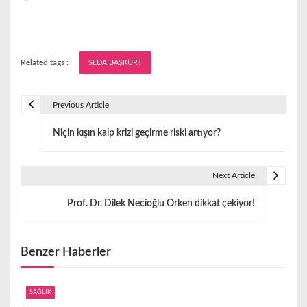
Related tags :
SEDA BAŞKURT
Previous Article
Y
Niçin kışın kalp krizi geçirme riski artıyor?
a
z
Next Article
ı
Prof. Dr. Dilek Necioğlu Örken dikkat çekiyor!
g
e
Benzer Haberler
z
i
SAĞLIK