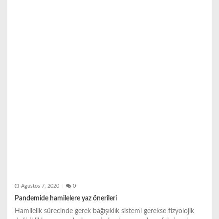
n
m
e
s
i
Ağustos 7, 2020
0
Pandemide hamilelere yaz önerileri
Hamilelik sürecinde gerek bağışıklık sistemi gerekse fizyolojik