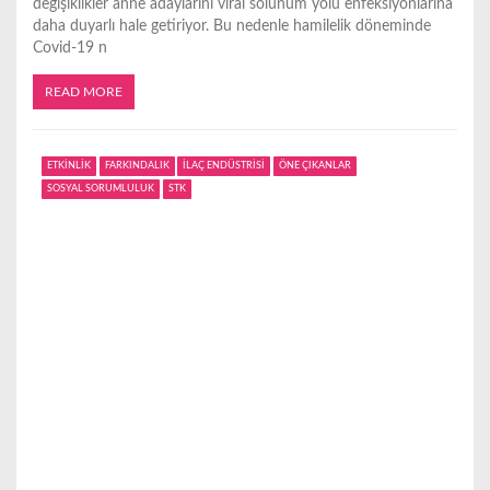
değişiklikler anne adaylarını viral solunum yolu enfeksiyonlarına
daha duyarlı hale getiriyor. Bu nedenle hamilelik döneminde
Covid-19 n
READ MORE
ETKİNLİK
FARKINDALIK
İLAÇ ENDÜSTRİSİ
ÖNE ÇIKANLAR
SOSYAL SORUMLULUK
STK