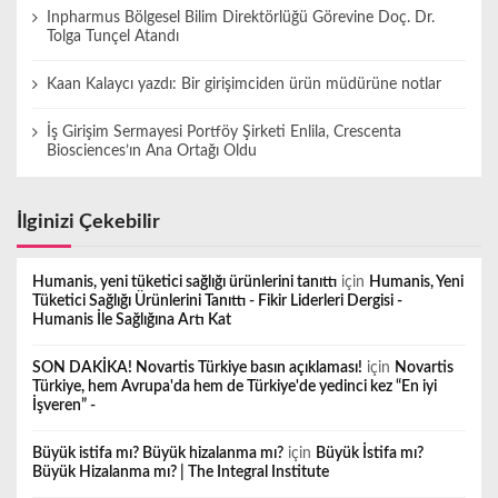
Inpharmus Bölgesel Bilim Direktörlüğü Görevine Doç. Dr.
Tolga Tunçel Atandı
Kaan Kalaycı yazdı: Bir girişimciden ürün müdürüne notlar
İş Girişim Sermayesi Portföy Şirketi Enlila, Crescenta
Biosciences’ın Ana Ortağı Oldu
İlginizi Çekebilir
Humanis, yeni tüketici sağlığı ürünlerini tanıttı
için
Humanis, Yeni
Tüketici Sağlığı Ürünlerini Tanıttı - Fikir Liderleri Dergisi -
Humanis İle Sağlığına Artı Kat
SON DAKİKA! Novartis Türkiye basın açıklaması!
için
Novartis
Türkiye, hem Avrupa'da hem de Türkiye'de yedinci kez “En iyi
İşveren” -
Büyük istifa mı? Büyük hizalanma mı?
için
Büyük İstifa mı?
Büyük Hizalanma mı? | The Integral Institute