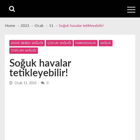
Skip
Skip
to
to
navigation
content
Home
2021
Ocak
11
Soğuk havalar tetikleyebilir!
ANNE BEBEK SAĞLIĞI
ÇOCUK SAĞLIĞI
FARKINDALIK
SAĞLIK
TOPLUM SAĞLIĞI
Soğuk havalar
tetikleyebilir!
Ocak 11, 2021
0