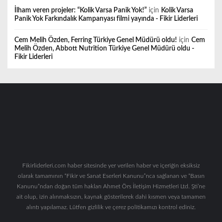
İlham veren projeler: “Kolik Varsa Panik Yok!”
için
Kolik Varsa
Panik Yok Farkındalık Kampanyası filmi yayında - Fikir Liderleri
Cem Melih Özden, Ferring Türkiye Genel Müdürü oldu!
için
Cem
Melih Özden, Abbott Nutrition Türkiye Genel Müdürü oldu -
Fikir Liderleri
Fikirliderleri.com haber sitesinde yer verilen haber ve içeriğin eksiksiz
olarak tamamının “Fikir ve Sanat Eserleri Kanunu”nca sağlanan ve “Basın
Kanunu”ndan doğan tüm hakları Ahmet Örs İletişim Hizmetleri Ltd. Şti’ne
ait olup, izin alınmaksızın, kaynak gösterilerek dahi kısmen veya tamamen
alıntı yapılamaz. Lütfen gizlilik ve çerez politikamızı kontrol ediniz.