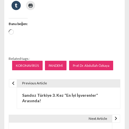
Bunu beğen:
Yükleniyor...
Related tags :
KORONAVİRÜS
PANDEMİ
Prof. Dr. Abdullah Özkaya
Previous Article
Y
Sandoz Türkiye 3. Kez “En İyi İşverenler”
a
Arasında!
z
ı
Next Article