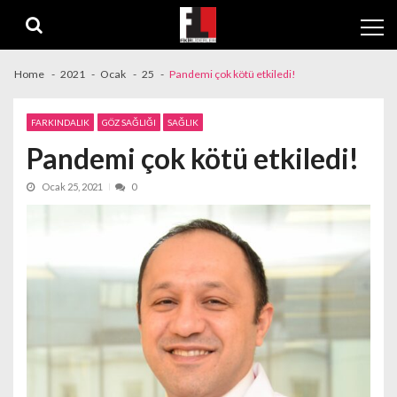
Skip
Skip
to
to
navigation
content
Home
2021
Ocak
25
Pandemi çok kötü etkiledi!
FARKINDALIK
GÖZ SAĞLIĞI
SAĞLIK
Pandemi çok kötü etkiledi!
Ocak 25, 2021
0