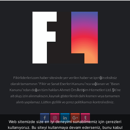
Fikirliderleri.com haber sitesinde yer verilen haber ve içeriğin eksiksiz
olarak tamamının “Fikir ve Sanat Eserleri Kanunu”nca sağlanan ve “Basın
Kanunu”ndan doğan tüm hakları Ahmet Örs İletişim Hizmetleri Ltd. Şti’ne
ait olup, izin alınmaksızın, kaynak gösterilerek dahi kısmen veya tamamen
alıntı yapılamaz. Lütfen gizlilik ve çerez politikamızı kontrol ediniz.
Web sitemizde size en iyi deneyimi sunabilmemiz için çerezleri
kullanıyoruz. Bu siteyi kullanmaya devam ederseniz, bunu kabul