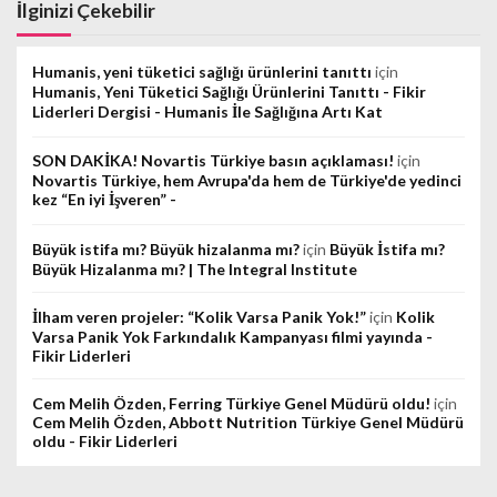
İlginizi Çekebilir
Humanis, yeni tüketici sağlığı ürünlerini tanıttı
için
Humanis, Yeni Tüketici Sağlığı Ürünlerini Tanıttı - Fikir
Liderleri Dergisi - Humanis İle Sağlığına Artı Kat
SON DAKİKA! Novartis Türkiye basın açıklaması!
için
Novartis Türkiye, hem Avrupa'da hem de Türkiye'de yedinci
kez “En iyi İşveren” -
Büyük istifa mı? Büyük hizalanma mı?
için
Büyük İstifa mı?
Büyük Hizalanma mı? | The Integral Institute
İlham veren projeler: “Kolik Varsa Panik Yok!”
için
Kolik
Varsa Panik Yok Farkındalık Kampanyası filmi yayında -
Fikir Liderleri
Cem Melih Özden, Ferring Türkiye Genel Müdürü oldu!
için
Cem Melih Özden, Abbott Nutrition Türkiye Genel Müdürü
oldu - Fikir Liderleri