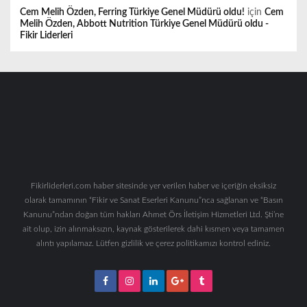
Cem Melih Özden, Ferring Türkiye Genel Müdürü oldu!
için
Cem
Melih Özden, Abbott Nutrition Türkiye Genel Müdürü oldu -
Fikir Liderleri
Fikirliderleri.com haber sitesinde yer verilen haber ve içeriğin eksiksiz
olarak tamamının “Fikir ve Sanat Eserleri Kanunu”nca sağlanan ve “Basın
Kanunu”ndan doğan tüm hakları Ahmet Örs İletişim Hizmetleri Ltd. Şti’ne
ait olup, izin alınmaksızın, kaynak gösterilerek dahi kısmen veya tamamen
alıntı yapılamaz. Lütfen gizlilik ve çerez politikamızı kontrol ediniz.