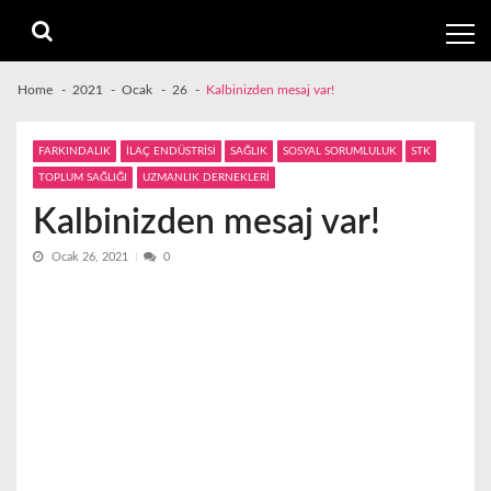
Skip
Skip
to
to
navigation
content
Home
2021
Ocak
26
Kalbinizden mesaj var!
FARKINDALIK
İLAÇ ENDÜSTRİSİ
SAĞLIK
SOSYAL SORUMLULUK
STK
TOPLUM SAĞLIĞI
UZMANLIK DERNEKLERİ
Kalbinizden mesaj var!
Ocak 26, 2021
0