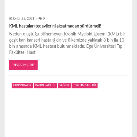
Eylül 21, 2021
0
KML hastaları tedavilerini aksatmadan sürdürmeli!
Neden oluştuğu bilinemeyen Kronik Myeloid Lösemi (KML) bir
çeşit kan kanseri hastalığıdır ve ülkemizde yaklaşık 8 bin ila 10
bin arasında KML hastası bulunmaktadır. Ege Üniversitesi Tıp
Fakültesi Hast
READ MORE
FARKINDALIK
KADIN SAĞLIĞI
SAĞLIK
TOPLUM SAĞLIĞI