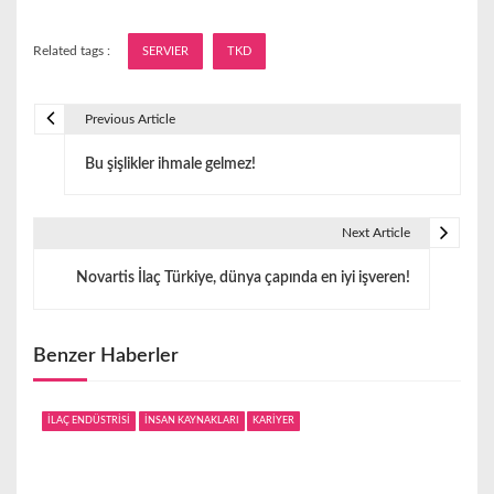
Related tags :
SERVIER
TKD
Previous Article
Y
Bu şişlikler ihmale gelmez!
a
z
Next Article
ı
Novartis İlaç Türkiye, dünya çapında en iyi işveren!
g
e
Benzer Haberler
z
i
İLAÇ ENDÜSTRİSİ
İNSAN KAYNAKLARI
KARİYER
n