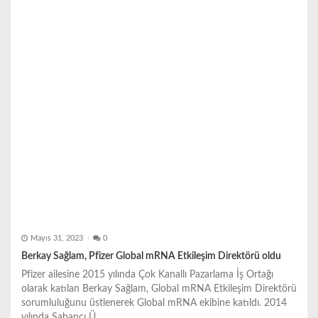
m
e
s
i
Mayıs 31, 2023
0
Berkay Sağlam, Pfizer Global mRNA Etkileşim Direktörü oldu
Pfizer ailesine 2015 yılında Çok Kanallı Pazarlama İş Ortağı
olarak katılan Berkay Sağlam, Global mRNA Etkileşim Direktörü
sorumluluğunu üstlenerek Global mRNA ekibine katıldı. 2014
yılında Sabancı Ü