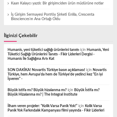
Kaan Kalaycı yazdı: Bir girişimciden ürün müdürüne notlar
İş Girişim Sermayesi Portföy Şirketi Enlila, Crescenta
Biosciences’ın Ana Ortağı Oldu
İlginizi Çekebilir
Humanis, yeni tüketici sağlığı ürünlerini tanıttı
için
Humanis, Yeni
Tüketici Sağlığı Ürünlerini Tanıttı - Fikir Liderleri Dergisi -
Humanis İle Sağlığına Artı Kat
SON DAKİKA! Novartis Türkiye basın açıklaması!
için
Novartis
Türkiye, hem Avrupa'da hem de Türkiye'de yedinci kez “En iyi
İşveren” -
Büyük istifa mı? Büyük hizalanma mı?
için
Büyük İstifa mı?
Büyük Hizalanma mı? | The Integral Institute
İlham veren projeler: “Kolik Varsa Panik Yok!”
için
Kolik Varsa
Panik Yok Farkındalık Kampanyası filmi yayında - Fikir Liderleri