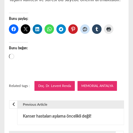
Bunu paylaş:
Bunu beğen:
Yükleniyor...
Related tags :
Doç. Dr. Levent Renda
MEMORIAL ANTALYA
Previous Article
Y
Kanser hastaları aşılama öncelikli değil!
a
z