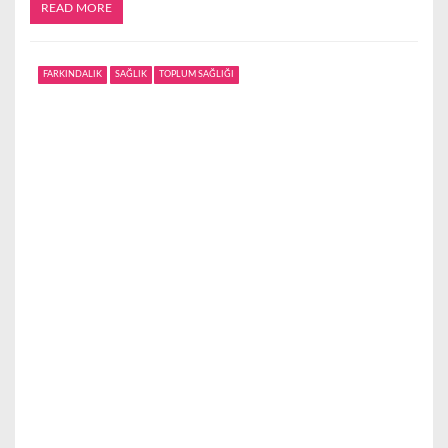
READ MORE
FARKINDALIK
SAĞLIK
TOPLUM SAĞLIĞI