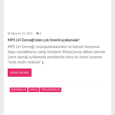
Ağustos 19, 2021
0
MPS LH Derneği’nden çok önemli açıklamalar!
MPS LH Derneği, mukopolisakkaridoz ve benzeri lizozomal
depo hastalıklarına sahip bireylerin ihtiyaçlarına dikkat çekmek
üzere yaptığı açıklamada pandemide daha da önem kazanan
“evde enzim tedavisi” g
READ MORE
FARKINDALIK
SAĞLIK
TOPLUM SAĞLIĞI