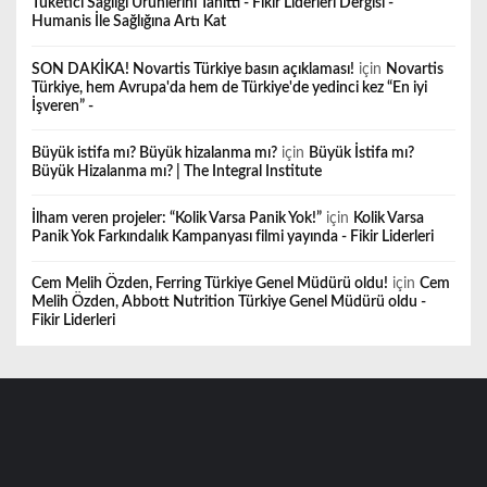
Tüketici Sağlığı Ürünlerini Tanıttı - Fikir Liderleri Dergisi -
Humanis İle Sağlığına Artı Kat
SON DAKİKA! Novartis Türkiye basın açıklaması!
için
Novartis
Türkiye, hem Avrupa'da hem de Türkiye'de yedinci kez “En iyi
İşveren” -
Büyük istifa mı? Büyük hizalanma mı?
için
Büyük İstifa mı?
Büyük Hizalanma mı? | The Integral Institute
İlham veren projeler: “Kolik Varsa Panik Yok!”
için
Kolik Varsa
Panik Yok Farkındalık Kampanyası filmi yayında - Fikir Liderleri
Cem Melih Özden, Ferring Türkiye Genel Müdürü oldu!
için
Cem
Melih Özden, Abbott Nutrition Türkiye Genel Müdürü oldu -
Fikir Liderleri