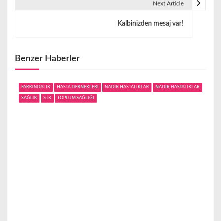
Next Article
ı
Kalbinizden mesaj var!
g
e
Benzer Haberler
z
i
FARKINDALIK
HASTA DERNEKLERİ
NADİR HASTALIKLAR
NADİR HASTALIKLAR
SAĞLIK
STK
TOPLUM SAĞLIĞI
n
m
e
s
i