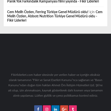
Panik Yok Farkındalık Kampanyası filmi yayında - Fikir Liderleri
Cem Melih Özden, Ferring Türkiye Genel Müdürü oldu!
için
Cem
Melih Özden, Abbott Nutrition Türkiye Genel Müdürü oldu -
Fikir Liderleri
Fikirliderleri.com haber sitesinde yer verilen haber ve içeriğin eksiksiz
olarak tamamının “Fikir ve Sanat Eserleri Kanunu”nca sağlanan ve “Basın
Kanunu”ndan doğan tüm hakları Ahmet Örs İletişim Hizmetleri Ltd. Şti’ne
ait olup, izin alınmaksızın, kaynak gösterilerek dahi kısmen veya tamamen
alıntı yapılamaz. Lütfen gizlilik ve çerez politikamızı kontrol ediniz.