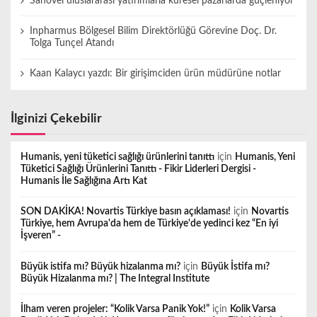
Sanovel uluslararası yatırımlarla küresel pazarlarda güçleniyor
Inpharmus Bölgesel Bilim Direktörlüğü Görevine Doç. Dr.
Tolga Tunçel Atandı
Kaan Kalaycı yazdı: Bir girişimciden ürün müdürüne notlar
İlginizi Çekebilir
Humanis, yeni tüketici sağlığı ürünlerini tanıttı
için
Humanis, Yeni
Tüketici Sağlığı Ürünlerini Tanıttı - Fikir Liderleri Dergisi -
Humanis İle Sağlığına Artı Kat
SON DAKİKA! Novartis Türkiye basın açıklaması!
için
Novartis
Türkiye, hem Avrupa'da hem de Türkiye'de yedinci kez “En iyi
İşveren” -
Büyük istifa mı? Büyük hizalanma mı?
için
Büyük İstifa mı?
Büyük Hizalanma mı? | The Integral Institute
İlham veren projeler: “Kolik Varsa Panik Yok!”
için
Kolik Varsa